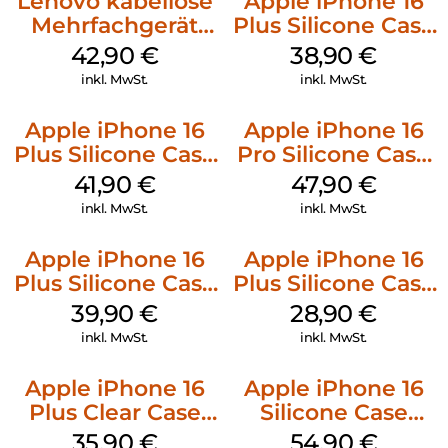
Lenovo kabellose
Apple iPhone 16
Mehrfachgerät
Plus Silicone Case
Luna Grey
MagSafe Denim
42,90
€
38,90
€
inkl. MwSt.
inkl. MwSt.
Apple iPhone 16
Apple iPhone 16
Plus Silicone Case
Pro Silicone Case
MagSafe Stone
MagSafe Denim
41,90
€
47,90
€
Gray
inkl. MwSt.
inkl. MwSt.
Apple iPhone 16
Apple iPhone 16
Plus Silicone Case
Plus Silicone Case
MagSafe Plum
MagSafe Black
39,90
€
28,90
€
inkl. MwSt.
inkl. MwSt.
Apple iPhone 16
Apple iPhone 16
Plus Clear Case
Silicone Case
MagSafe
MagSafe Black
35,90
€
54,90
€