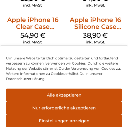
Transparent
inkl. MwSt.
inkl. MwSt.
Apple iPhone 16
Apple iPhone 16
Clear Case
Silicone Case
MagSafe
MagSafe
54,90
€
38,90
€
Transparent
Ultramarine
inkl. MwSt.
inkl. MwSt.
Um unsere Website für Dich optimal zu gestalten und fortlaufend
verbessern zu können, verwenden wir Cookies. Durch die weitere
Nutzung der Website stimmst Du der Verwendung von Cookies zu.
Impressum
Weitere Informationen zu Cookies erhältst Du in unserer
Datenschutzerklärung.
AGB
Datenschutz
Alle akzeptieren
Vertrag widerrufen
Nur erforderliche akzeptieren
Hinweis zur Batterieentsorgung
Einstellungen anzeigen
Newsletter