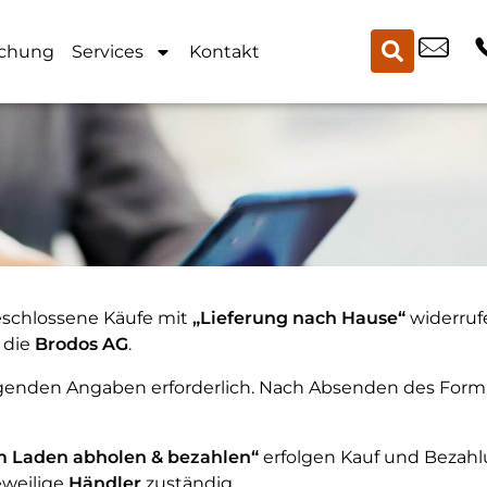
chung
Services
Kontakt
eschlossene Käufe mit
„Lieferung nach Hause“
widerrufe
t die
Brodos AG
.
lgenden Angaben erforderlich. Nach Absenden des Form
m Laden abholen & bezahlen“
erfolgen Kauf und Bezahl
eweilige
Händler
zuständig.