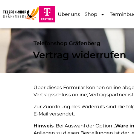
Über uns
Shop
Terminbu
Telefonshop Gräfenberg
Vertrag widerrufen
Über dieses Formular können online abg
Vertragsschluss online; Vertragspartner is
Zur Zuordnung des Widerrufs sind die fo
E-Mail versendet.
Hinweis
: Bei Auswahl der Option
„Ware i
Anliegen zu diesen Bestellungen ist der j