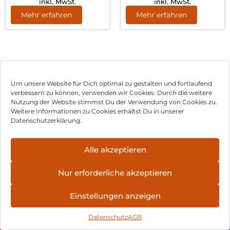
inkl. MwSt.
inkl. MwSt.
Mehr erfahren
Mehr erfahren
Um unsere Website für Dich optimal zu gestalten und fortlaufend
verbessern zu können, verwenden wir Cookies. Durch die weitere
Nutzung der Website stimmst Du der Verwendung von Cookies zu.
Impressum
Weitere Informationen zu Cookies erhältst Du in unserer
Datenschutzerklärung.
AGB
Datenschutz
Alle akzeptieren
Vertrag widerrufen
Nur erforderliche akzeptieren
Hinweis zur Batterieentsorgung
Einstellungen anzeigen
Newsletter
Datenschutz
AGB
©
2026
, Brodos AG – All Rights Reserved.