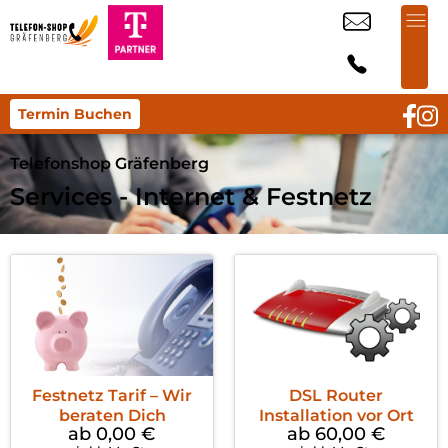
Termin Buchen
Telefonshop Gräfenberg
Services - Internet & Festnetz
Festnetz Tarif – Wir
DSL Router
beraten Dich
Installation vor Ort
ab 0,00
€
ab 60,00
€