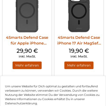
4Smarts Defend Case
4Smarts Defend Case
für Apple iPhone
iPhone 17 Air MagSafe
17e/16e MagSafe-
Schwarz
29,90
€
19,90
€
kompatibel Schwarz
inkl. MwSt.
inkl. MwSt.
Mehr erfahren
Mehr erfahren
1
2
3
…
58
Nächste
Um unsere Website für Dich optimal zu gestalten und fortlaufend
verbessern zu können, verwenden wir Cookies. Durch die weitere
Nutzung der Website stimmst Du der Verwendung von Cookies zu.
Impressum
Weitere Informationen zu Cookies erhältst Du in unserer
Datenschutzerklärung.