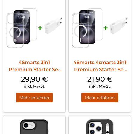
4Smarts 3in1
4Smarts 4smarts 3in1
Premium Starter Set
Premium Starter Set
iPhone 17 Pro Max
iPhone 17 Pro
29,90
€
21,90
€
MagSafe Transparent
MagSafe Transparent
inkl. MwSt.
inkl. MwSt.
Mehr erfahren
Mehr erfahren