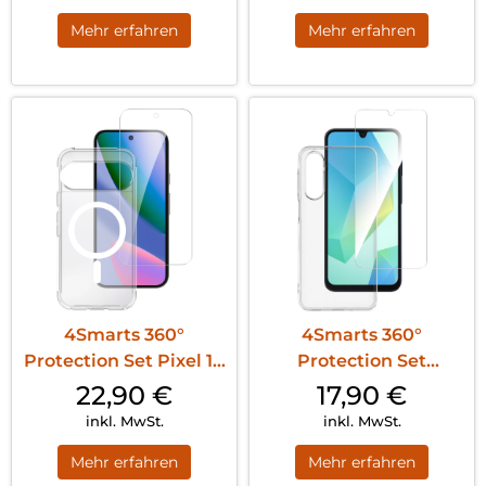
Mehr erfahren
Mehr erfahren
4Smarts 360°
4Smarts 360°
Protection Set Pixel 10
Protection Set
Pro Transparent
Samsung Galaxy A17
22,90
€
17,90
€
Transparent
inkl. MwSt.
inkl. MwSt.
Mehr erfahren
Mehr erfahren