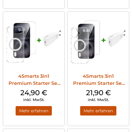
4Smarts 3in1
4Smarts 3in1
Premium Starter Set
Premium Starter Set
iPhone 17 Air MagSafe
iPhone 17 MagSafe
24,90
€
21,90
€
Transparent
Transparent
inkl. MwSt.
inkl. MwSt.
Mehr erfahren
Mehr erfahren