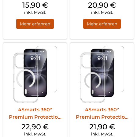
Set iPhone 17 Air
Set iPhone 17 MagSafe
15,90
€
20,90
€
MagSafe Transparent
Transparent
inkl. MwSt.
inkl. MwSt.
Mehr erfahren
Mehr erfahren
4Smarts 360°
4Smarts 360°
Premium Protection
Premium Protection
Set iPhone 17 Pro
Set iPhone 17 Pro Max
22,90
€
21,90
€
MagSafe Transparent
MagSafe Transparent
inkl. MwSt.
inkl. MwSt.