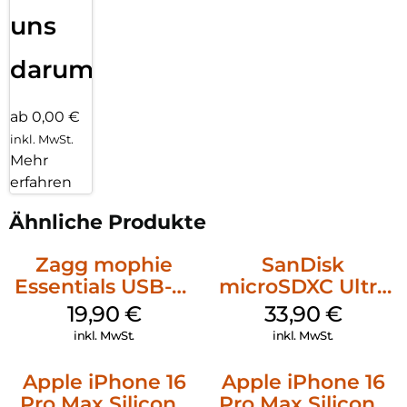
uns
darum!
ab 0,00 €
inkl. MwSt.
Mehr
erfahren
Ähnliche Produkte
Zagg mophie
SanDisk
Essentials USB-C-
microSDXC Ultra
20W Charger PD
128 GB + Adapter
19,90
€
33,90
€
Weiß
Mobile
inkl. MwSt.
inkl. MwSt.
Apple iPhone 16
Apple iPhone 16
Pro Max Silicone
Pro Max Silicone