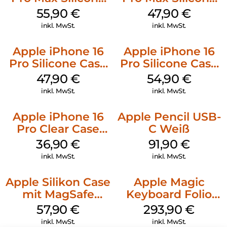
Case MagSafe
Case MagSafe
55,90
€
47,90
€
Stone Gray
Black
inkl. MwSt.
inkl. MwSt.
Apple iPhone 16
Apple iPhone 16
Pro Silicone Case
Pro Silicone Case
MagSafe Denim
MagSafe Black
47,90
€
54,90
€
inkl. MwSt.
inkl. MwSt.
Apple iPhone 16
Apple Pencil USB-
Pro Clear Case
C Weiß
MagSafe
36,90
€
91,90
€
Transparent
inkl. MwSt.
inkl. MwSt.
Apple Silikon Case
Apple Magic
mit MagSafe
Keyboard Folio
iPhone 14 Pro
iPad 10.9″ (10.Gen.)
57,90
€
293,90
€
(PRODUCT)RED
Weiß
inkl. MwSt.
inkl. MwSt.