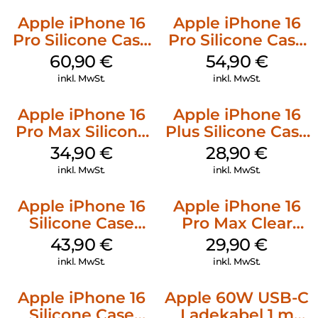
Apple iPhone 16
Apple iPhone 16
Pro Silicone Case
Pro Silicone Case
MagSafe Stone
MagSafe Black
60,90
€
54,90
€
Gray
inkl. MwSt.
inkl. MwSt.
Apple iPhone 16
Apple iPhone 16
Pro Max Silicone
Plus Silicone Case
Case MagSafe
MagSafe Black
34,90
€
28,90
€
Denim
inkl. MwSt.
inkl. MwSt.
Apple iPhone 16
Apple iPhone 16
Silicone Case
Pro Max Clear
MagSafe Plum
Case MagSafe
43,90
€
29,90
€
Transparent
inkl. MwSt.
inkl. MwSt.
Apple iPhone 16
Apple 60W USB-C
Silicone Case
Ladekabel 1 m