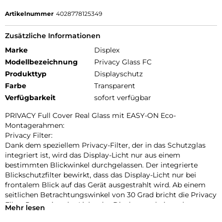
Artikelnummer
4028778125349
Zusätzliche Informationen
Marke
Displex
Modellbezeichnung
Privacy Glass FC
Produkttyp
Displayschutz
Farbe
Transparent
Verfügbarkeit
sofort verfügbar
PRIVACY Full Cover Real Glass mit EASY-ON Eco-
Montagerahmen:
Privacy Filter:
Dank dem speziellem Privacy-Filter, der in das Schutzglas
integriert ist, wird das Display-Licht nur aus einem
bestimmten Blickwinkel durchgelassen. Der integrierte
Blickschutzfilter bewirkt, dass das Display-Licht nur bei
frontalem Blick auf das Gerät ausgestrahlt wird. Ab einem
seitlichen Betrachtungswinkel von 30 Grad bricht die Privacy
Filter Protection das Licht, das Display erscheint schwarz.
Mehr lesen
Dadurch bietet das Glas einen effektiven Schutz vor