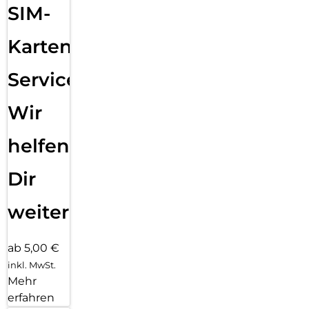
SIM-
dazugehörigen Video Tutorial gestaltet sich die Montage des
Tempered Glass schnell, einfach und exakt. Das Ergebnis:
kein schiefes Aufliegen des Screen Protectors auf dem
Karten
Display, keine verdeckten Öffnungen für Lautsprecher oder
Mikrofone und erst recht keine Blasen unter dem Schutzglas.
Service:
Gut für die Umwelt: der Eco-Montagerahmen besteht zu
100% aus recyclebarem Premium-Vollkarton und kann nach
Wir
dem Einsatz bedenkenlos mit dem Altpapier recycelt
werden.
helfen
Dir
weiter
ab 5,00 €
inkl. MwSt.
Mehr
erfahren