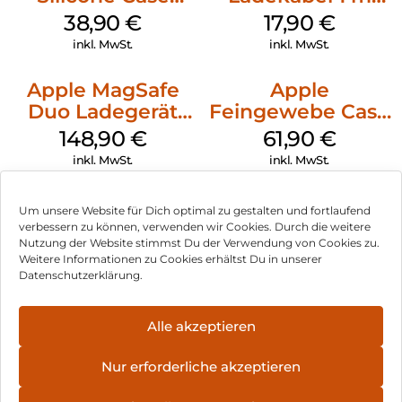
MagSafe
Weiß
38,90
€
17,90
€
Ultramarine
inkl. MwSt.
inkl. MwSt.
Apple MagSafe
Apple
Duo Ladegerät
Feingewebe Case
Weiß
iPhone 15 Pro
148,90
€
61,90
€
MagSafe Schwarz
inkl. MwSt.
inkl. MwSt.
Um unsere Website für Dich optimal zu gestalten und fortlaufend
verbessern zu können, verwenden wir Cookies. Durch die weitere
Nutzung der Website stimmst Du der Verwendung von Cookies zu.
Impressum
Weitere Informationen zu Cookies erhältst Du in unserer
Datenschutzerklärung.
AGB
Datenschutz
Alle akzeptieren
Vertrag widerrufen
Nur erforderliche akzeptieren
Hinweis zur Batterieentsorgung