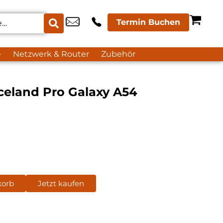
Termin Buchen
e
Netzwerk & Router
Zubehör
celand Pro Galaxy A54
korb
Jetzt kaufen