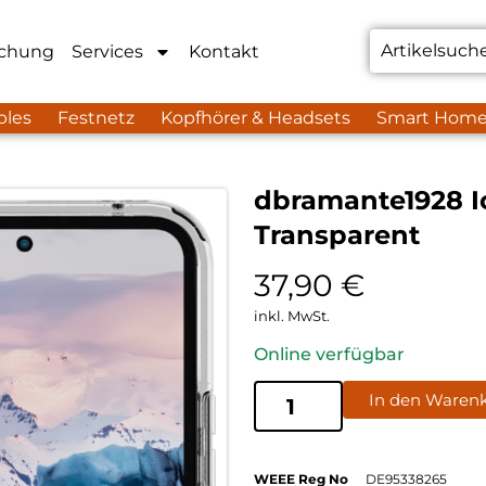
chung
Services
Kontakt
bles
Festnetz
Kopfhörer & Headsets
Smart Hom
dbramante1928 I
Transparent
37,90
€
inkl. MwSt.
Online verfügbar
In den Waren
WEEE Reg No
DE95338265