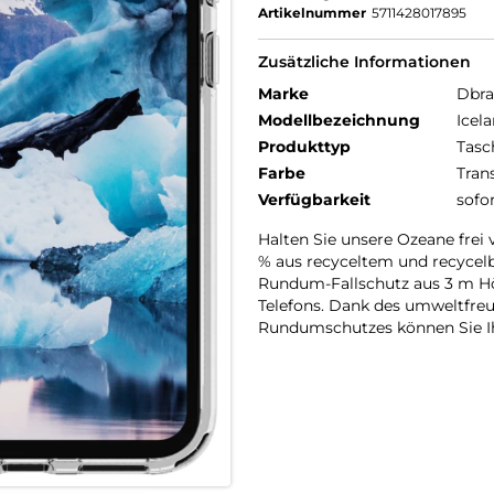
Artikelnummer
5711428017895
Zusätzliche Informationen
Marke
Dbr
Modellbezeichnung
Icel
Produkttyp
Tasc
Farbe
Tran
Verfügbarkeit
sofo
Halten Sie unsere Ozeane frei 
% aus recyceltem und recycelb
Rundum-Fallschutz aus 3 m Hö
Telefons. Dank des umweltfreun
Rundumschutzes können Sie Ih