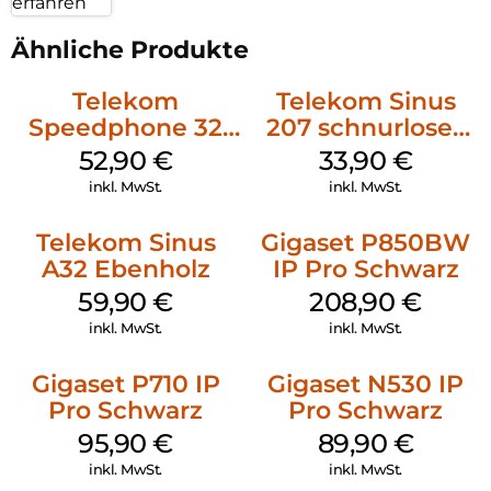
erfahren
Ähnliche Produkte
Telekom
Telekom Sinus
Speedphone 32
207 schnurloses
Ebenholz
analog Telefon
52,90
€
33,90
€
Schwarz
inkl. MwSt.
inkl. MwSt.
Telekom Sinus
Gigaset P850BW
A32 Ebenholz
IP Pro Schwarz
59,90
€
208,90
€
inkl. MwSt.
inkl. MwSt.
Gigaset P710 IP
Gigaset N530 IP
Pro Schwarz
Pro Schwarz
95,90
€
89,90
€
inkl. MwSt.
inkl. MwSt.