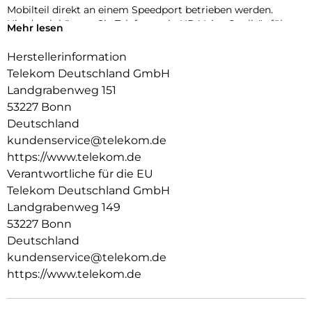
Mobilteil direkt an einem Speedport betrieben werden.
Hierdurch können Sie Telefonate in HD Voice Qualität führen.
Mehr lesen
Die Funktionalität wurde ganz nach dem Grundsatz der
Einfachheit und hohem Bedienkomfort konzipiert. Das
Herstellerinformation
große Farbdisplay, die ergonomische Tastatur mit
Telekom Deutschland GmbH
Multifunktionstaste (3-Wege Navigation), und die intuitive
Landgrabenweg 151
Benutzerführung
53227 Bonn
runden das Kundenerlebnis ab.
Deutschland
kundenservice@telekom.de
https://www.telekom.de
Verantwortliche für die EU
Telekom Deutschland GmbH
Landgrabenweg 149
53227 Bonn
Deutschland
kundenservice@telekom.de
https://www.telekom.de