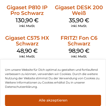
Gigaset P810 IP
Gigaset DESK 200
Pro Schwarz
Weiß
130,90
€
35,90
€
inkl. MwSt.
inkl. MwSt.
Gigaset C575 HX
FRITZ! Fon C6
Schwarz
Schwarz
48,90
€
98,90
€
inkl. MwSt.
inkl. MwSt.
Um unsere Website für Dich optimal zu gestalten und fortlaufend
verbessern zu können, verwenden wir Cookies. Durch die weitere
Nutzung der Website stimmst Du der Verwendung von Cookies zu.
Impressum
Weitere Informationen zu Cookies erhältst Du in unserer
Datenschutzerklärung.
AGB
Datenschutz
Alle akzeptieren