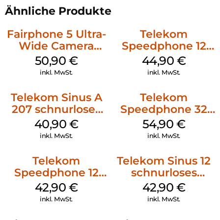
FRITZ!Fons C6 zur Verfügung und durch Updates kommen
Ähnliche Produkte
auch neue hinzu.
Fairphone 5 Ultra-
Telekom
Unbeschwert telefonieren:
Wide Camera
Speedphone 12
Direkt ab Werk ist Ihr FRITZ!Fon C6 mit einer
Schwarz
Petrol
50,90
€
44,90
€
Sprachverschlüsselung nach neuesten Standards geschützt.
Dafür ist keine zusätzliche Konfiguration Ihrerseits nötig –
inkl. MwSt.
inkl. MwSt.
Sie können unbesorgt lostelefonieren.
Telekom Sinus A
Telekom
207 schnurloses
Speedphone 32
analog Telefon
Ebenholz
40,90
€
54,90
€
Schwarz
inkl. MwSt.
inkl. MwSt.
Telekom
Telekom Sinus 12
Speedphone 12
schnurloses
Schwarz
Analog Telefon
42,90
€
42,90
€
Schwarz
inkl. MwSt.
inkl. MwSt.