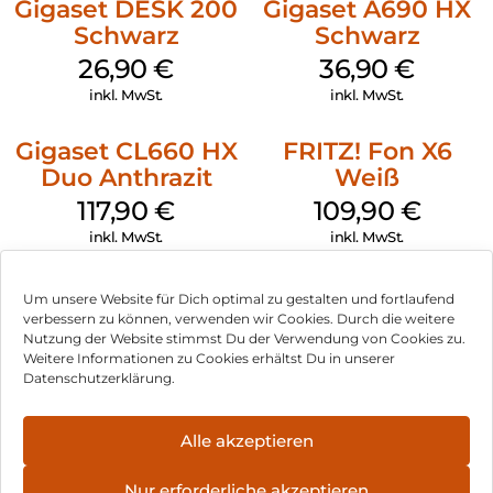
Gigaset DESK 200
Gigaset A690 HX
Schwarz
Schwarz
26,90
€
36,90
€
inkl. MwSt.
inkl. MwSt.
Gigaset CL660 HX
FRITZ! Fon X6
Duo Anthrazit
Weiß
117,90
€
109,90
€
inkl. MwSt.
inkl. MwSt.
Um unsere Website für Dich optimal zu gestalten und fortlaufend
verbessern zu können, verwenden wir Cookies. Durch die weitere
Nutzung der Website stimmst Du der Verwendung von Cookies zu.
Impressum
Weitere Informationen zu Cookies erhältst Du in unserer
Datenschutzerklärung.
AGB
Datenschutz
Alle akzeptieren
Vertrag widerrufen
Nur erforderliche akzeptieren