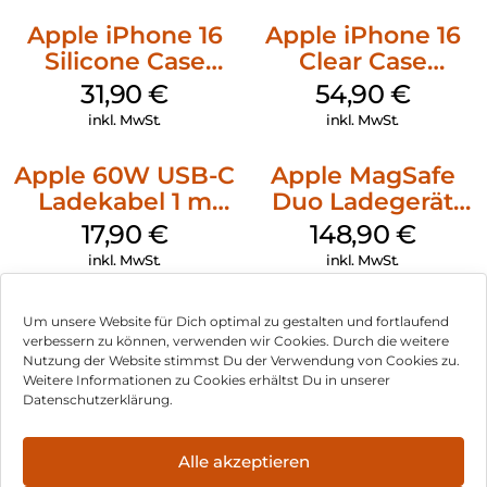
Apple iPhone 16
Apple iPhone 16
Silicone Case
Clear Case
MagSafe Fuchsia
MagSafe
31,90
€
54,90
€
Transparent
inkl. MwSt.
inkl. MwSt.
Apple 60W USB-C
Apple MagSafe
Ladekabel 1 m
Duo Ladegerät
Weiß
Weiß
17,90
€
148,90
€
inkl. MwSt.
inkl. MwSt.
Um unsere Website für Dich optimal zu gestalten und fortlaufend
verbessern zu können, verwenden wir Cookies. Durch die weitere
Nutzung der Website stimmst Du der Verwendung von Cookies zu.
Impressum
Weitere Informationen zu Cookies erhältst Du in unserer
Datenschutzerklärung.
AGB
Datenschutz
Alle akzeptieren