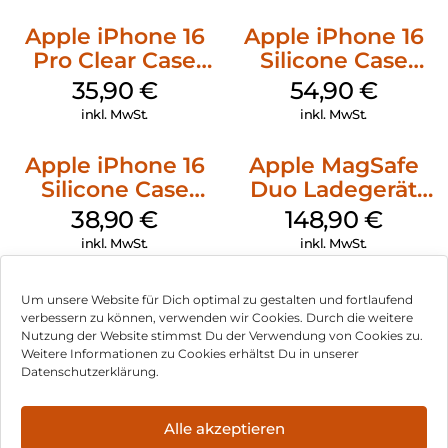
Apple iPhone 16
Apple iPhone 16
Pro Clear Case
Silicone Case
MagSafe
MagSafe Black
35,90
€
54,90
€
Transparent
inkl. MwSt.
inkl. MwSt.
Apple iPhone 16
Apple MagSafe
Silicone Case
Duo Ladegerät
MagSafe
Weiß
38,90
€
148,90
€
Ultramarine
inkl. MwSt.
inkl. MwSt.
Um unsere Website für Dich optimal zu gestalten und fortlaufend
verbessern zu können, verwenden wir Cookies. Durch die weitere
Nutzung der Website stimmst Du der Verwendung von Cookies zu.
Impressum
Weitere Informationen zu Cookies erhältst Du in unserer
Datenschutzerklärung.
AGB
Datenschutz
Alle akzeptieren