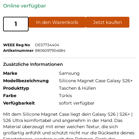
Online verfügbar
In den Warenkorb
Jetzt kaufen
WEEE Reg No
DE57734404
Artikelnummer
8806097934684
Zusätzliche Informationen
Marke
Samsung
Modellbezeichnung
Silicone Magnet Case Galaxy S26+
Produkttyp
Taschen & Hüllen
Farbe
Türkis
Verfügbarkeit
sofort verfügbar
Mit dem Silicone Magnet Case liegt dein Galaxy S26 | S26+ |
S26 Ultra komfortabel und angenehm in der Hand. Das
Material überzeugt mit einer weichen Textur, die sich
großartig anfühlt und schützt nicht nur die Rückseite deines
Smartphones, sondern auch den Rahmen. Dank des