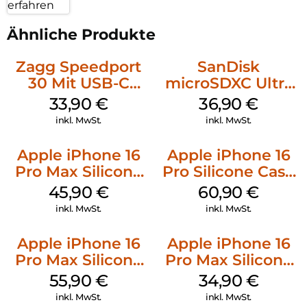
erfahren
Ähnliche Produkte
Zagg Speedport
SanDisk
30 Mit USB-C
microSDXC Ultra
Kabel Weiß
128 GB + Adapter
33,90
€
36,90
€
Mobile
inkl. MwSt.
inkl. MwSt.
Apple iPhone 16
Apple iPhone 16
Pro Max Silicone
Pro Silicone Case
Case MagSafe
MagSafe Stone
45,90
€
60,90
€
Ultramarine
Gray
inkl. MwSt.
inkl. MwSt.
Apple iPhone 16
Apple iPhone 16
Pro Max Silicone
Pro Max Silicone
Case MagSafe
Case MagSafe
55,90
€
34,90
€
Stone Gray
Denim
inkl. MwSt.
inkl. MwSt.