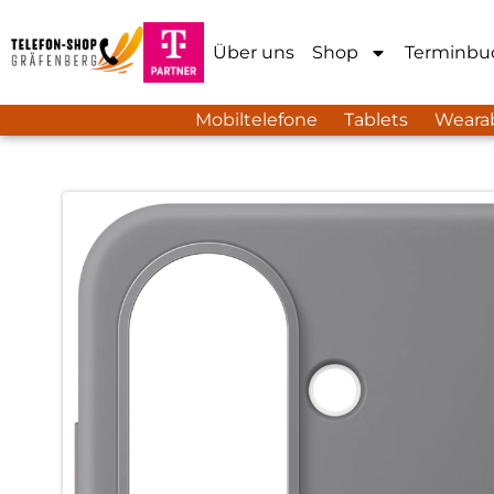
Über uns
Shop
Terminbu
Mobiltelefone
Tablets
Weara