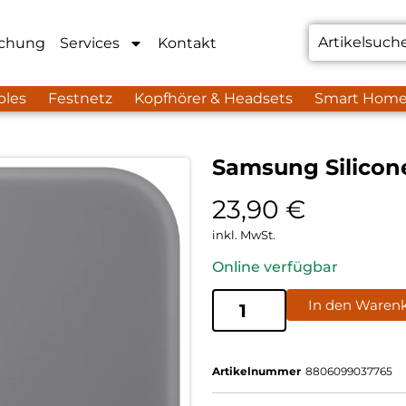
chung
Services
Kontakt
bles
Festnetz
Kopfhörer & Headsets
Smart Hom
Samsung Silicon
23,90
€
inkl. MwSt.
Online verfügbar
In den Waren
Artikelnummer
8806099037765