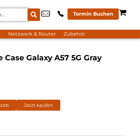
Termin Buchen
e
Netzwerk & Router
Zubehör
e Case Galaxy A57 5G Gray
korb
Jetzt kaufen