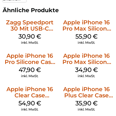
Ähnliche Produkte
Zagg Speedport
Apple iPhone 16
30 Mit USB-C
Pro Max Silicone
Kabel Weiß
Case MagSafe
30,90
€
55,90
€
Stone Gray
inkl. MwSt.
inkl. MwSt.
Apple iPhone 16
Apple iPhone 16
Pro Silicone Case
Pro Max Silicone
MagSafe Denim
Case MagSafe
47,90
€
34,90
€
Denim
inkl. MwSt.
inkl. MwSt.
Apple iPhone 16
Apple iPhone 16
Clear Case
Plus Clear Case
MagSafe
MagSafe
54,90
€
35,90
€
Transparent
Transparent
inkl. MwSt.
inkl. MwSt.