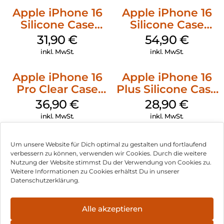
Apple iPhone 16
Apple iPhone 16
Silicone Case
Silicone Case
MagSafe Fuchsia
MagSafe Black
31,90
€
54,90
€
inkl. MwSt.
inkl. MwSt.
Apple iPhone 16
Apple iPhone 16
Pro Clear Case
Plus Silicone Case
MagSafe
MagSafe Black
36,90
€
28,90
€
Transparent
inkl. MwSt.
inkl. MwSt.
Um unsere Website für Dich optimal zu gestalten und fortlaufend
verbessern zu können, verwenden wir Cookies. Durch die weitere
Nutzung der Website stimmst Du der Verwendung von Cookies zu.
Impressum
Weitere Informationen zu Cookies erhältst Du in unserer
Datenschutzerklärung.
AGB
Datenschutz
Alle akzeptieren