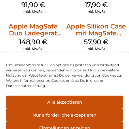
Weiß
91,90
€
17,90
€
inkl. MwSt.
inkl. MwSt.
Apple MagSafe
Apple Silikon Case
Duo Ladegerät
mit MagSafe
Weiß
iPhone 14 Pro
148,90
€
57,90
€
(PRODUCT)RED
inkl. MwSt.
inkl. MwSt.
Um unsere Website für Dich optimal zu gestalten und fortlaufend
verbessern zu können, verwenden wir Cookies. Durch die weitere
Nutzung der Website stimmst Du der Verwendung von Cookies zu.
Impressum
Weitere Informationen zu Cookies erhältst Du in unserer
Datenschutzerklärung.
AGB
Datenschutz
Alle akzeptieren
Vertrag widerrufen
Nur erforderliche akzeptieren
Hinweis zur Batterieentsorgung
Einstellungen anzeigen