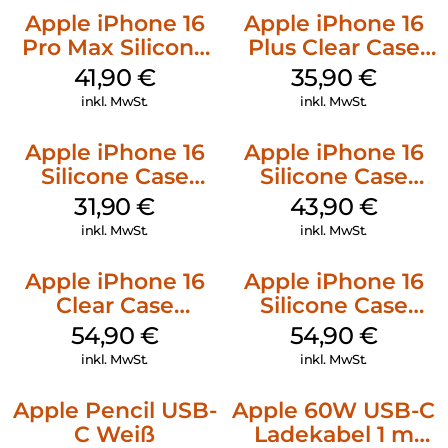
Apple iPhone 16
Apple iPhone 16
Pro Max Silicone
Plus Clear Case
Case MagSafe
MagSafe
41,90
€
35,90
€
Ultramarine
Transparent
inkl. MwSt.
inkl. MwSt.
Apple iPhone 16
Apple iPhone 16
Silicone Case
Silicone Case
MagSafe Fuchsia
MagSafe Plum
31,90
€
43,90
€
inkl. MwSt.
inkl. MwSt.
Apple iPhone 16
Apple iPhone 16
Clear Case
Silicone Case
MagSafe
MagSafe Lake
54,90
€
54,90
€
Transparent
Green
inkl. MwSt.
inkl. MwSt.
Apple Pencil USB-
Apple 60W USB-C
C Weiß
Ladekabel 1 m