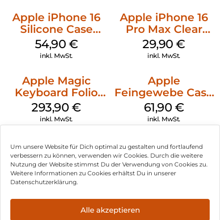
Apple iPhone 16
Apple iPhone 16
Silicone Case
Pro Max Clear
MagSafe Black
Case MagSafe
54,90
€
29,90
€
Transparent
inkl. MwSt.
inkl. MwSt.
Apple Magic
Apple
Keyboard Folio
Feingewebe Case
iPad 10.9″ (10.Gen.)
iPhone 15 Pro
293,90
€
61,90
€
Weiß
MagSafe Schwarz
inkl. MwSt.
inkl. MwSt.
Um unsere Website für Dich optimal zu gestalten und fortlaufend
verbessern zu können, verwenden wir Cookies. Durch die weitere
Nutzung der Website stimmst Du der Verwendung von Cookies zu.
Impressum
Weitere Informationen zu Cookies erhältst Du in unserer
Datenschutzerklärung.
AGB
Datenschutz
Alle akzeptieren