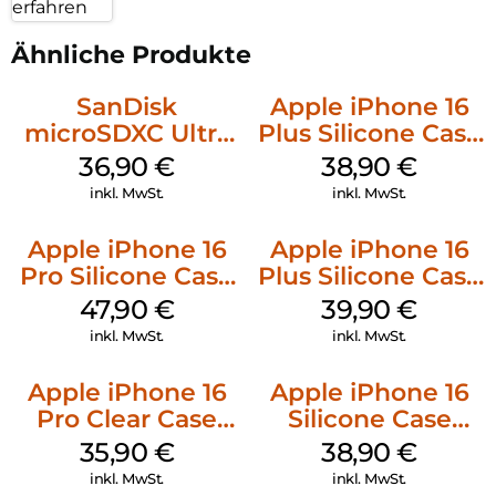
erfahren
Ähnliche Produkte
SanDisk
Apple iPhone 16
microSDXC Ultra
Plus Silicone Case
128 GB + Adapter
MagSafe Denim
36,90
€
38,90
€
Mobile
inkl. MwSt.
inkl. MwSt.
Apple iPhone 16
Apple iPhone 16
Pro Silicone Case
Plus Silicone Case
MagSafe Denim
MagSafe Plum
47,90
€
39,90
€
inkl. MwSt.
inkl. MwSt.
Apple iPhone 16
Apple iPhone 16
Pro Clear Case
Silicone Case
MagSafe
MagSafe
35,90
€
38,90
€
Transparent
Ultramarine
inkl. MwSt.
inkl. MwSt.