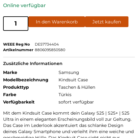
Online verfügbar
In den Warenkorb
Jetzt kaufen
WEEE Reg No
DE57734404
Artikelnummer
8806095850580
Zusätzliche Informationen
Marke
Samsung
Modellbezeichnung
Kindsuit Case
Produkttyp
Taschen & Hüllen
Farbe
Türkis
Verfügbarkeit
sofort verfügbar
Mit dem Kindsuit Case kommt dein Galaxy S25 | S25+ | S25
Ultra in einem eleganten Erscheinungsbild voll zur Geltung.
Das Case im Lederlook akzentuiert das schlanke Design
deines Galaxy Smartphone und verleiht ihm eine weiche und
geschmeidige Hülle. Das Kindsuit Case sieht nicht nur