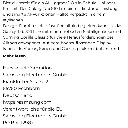
Bist du bereit für ein AI-Upgrade? Ob in Schule, Uni oder
Freizeit: Das Galaxy Tab S10 Lite bietet dir starke Leistung
und smarte AI-Funktionen – alles verpackt in einem
stylischen
Design. Damit es dich fast überallhin begleiten kann, ist das
Galaxy Tab S10 Lite mit einem robusten Metallgehäuse und
Corning Gorilla Glass 3 für viele Herausforderungen des
Alltags gewappnet. Auf dem hochauflösenden Display
kannst du Videos, Serien und Games packend, brillant und
flüssig genießen. Damit die Performance bei deinen
Mehr lesen
Aufgaben hoch
bleibt, treibt das starke Innenleben dein Galaxy Tab S10 Lite
Herstellerinformation
zuverlässig an. Auch bei deinen Lernsessions und täglichen
Samsung Electronics GmbH
Projekten kann dich das Galaxy Tab S10 Lite nach vorne
Frankfurter Straße 2
bringen.
65760 Eschborn
Mit der Unterstützung von Google Gemini1 und Circle to
Search2 kannst du Informationen schnell finden und effizient
Deutschland
organisieren, ohne ständig zwischen Apps wechseln zu
https://samsung.com
müssen.
Verantwortliche für die EU
So kannst du Aufgaben zügig erledigen, um mehr Zeit für
Samsung Electronics GmbH
das zu haben, was dir wichtig ist. Zum Beispiel für deine
PO Box 12987
kreativen Ideen. Der mitgelieferte S Pen verwandelt das