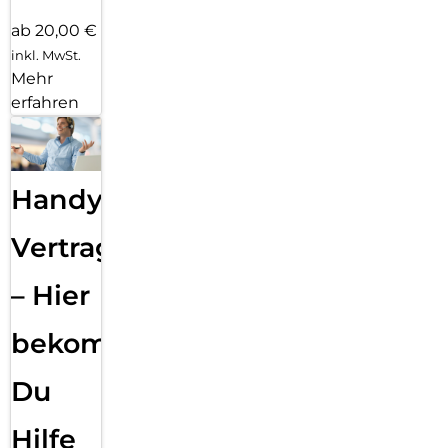
aktiv nutzt – ganz ohne manuelles Koppeln. In deinem
Samsung Galaxy Ecosystem bist du vernetzt, smart
ab 20,00 €
organisiert und immer bereit für Neues.
inkl. MwSt.
Mehr
erfahren
Handy
Vertragsabwicklung
– Hier
bekommst
Du
Hilfe