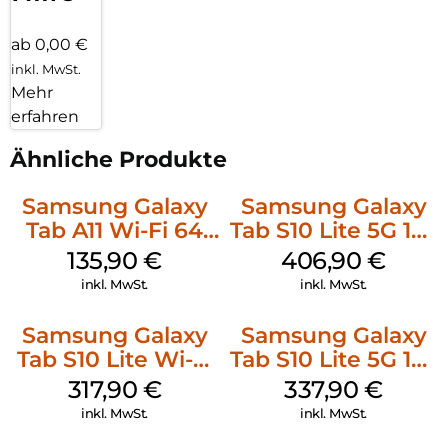
ab 0,00 €
inkl. MwSt.
Mehr
erfahren
Ähnliche Produkte
Samsung Galaxy
Samsung Galaxy
Tab A11 Wi-Fi 64
Tab S10 Lite 5G 128
GB Silver
GB Silver
135,90
€
406,90
€
inkl. MwSt.
inkl. MwSt.
Samsung Galaxy
Samsung Galaxy
Tab S10 Lite Wi-Fi
Tab S10 Lite 5G 128
128 GB Gray
GB Gray
317,90
€
337,90
€
inkl. MwSt.
inkl. MwSt.