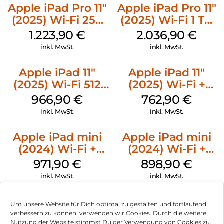
Apple iPad Pro 11″
Apple iPad Pro 11″
(2025) Wi-Fi 256
(2025) Wi-Fi 1 TB
GB Standardglas
Nanotexturglas
1.223,90
€
2.036,90
€
Space Schwarz
Silber
inkl. MwSt.
inkl. MwSt.
Apple iPad 11″
Apple iPad 11″
(2025) Wi-Fi 512
(2025) Wi-Fi +
GB Gelb
Cellular 256 GB
966,90
€
762,90
€
Silber
inkl. MwSt.
inkl. MwSt.
Apple iPad mini
Apple iPad mini
(2024) Wi-Fi +
(2024) Wi-Fi +
Cellular 128 GB
Cellular 256 GB
971,90
€
898,90
€
Space Grau
Space Grau
inkl. MwSt.
inkl. MwSt.
Um unsere Website für Dich optimal zu gestalten und fortlaufend
verbessern zu können, verwenden wir Cookies. Durch die weitere
Nutzung der Website stimmst Du der Verwendung von Cookies zu.