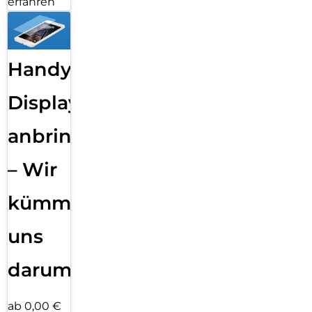
erfahren
Handy
Displayfolie
anbringen
– Wir
kümmern
uns
darum!
ab 0,00 €