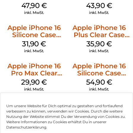
Case MagSafe
MagSafe Plum
47,90
€
43,90
€
Black
inkl. MwSt.
inkl. MwSt.
Apple iPhone 16
Apple iPhone 16
Silicone Case
Plus Clear Case
MagSafe Fuchsia
MagSafe
31,90
€
35,90
€
Transparent
inkl. MwSt.
inkl. MwSt.
Apple iPhone 16
Apple iPhone 16
Pro Max Clear
Silicone Case
Case MagSafe
MagSafe Lake
29,90
€
54,90
€
Transparent
Green
inkl. MwSt.
inkl. MwSt.
Um unsere Website für Dich optimal zu gestalten und fortlaufend
verbessern zu können, verwenden wir Cookies. Durch die weitere
Nutzung der Website stimmst Du der Verwendung von Cookies zu.
Impressum
Weitere Informationen zu Cookies erhältst Du in unserer
Datenschutzerklärung.
AGB