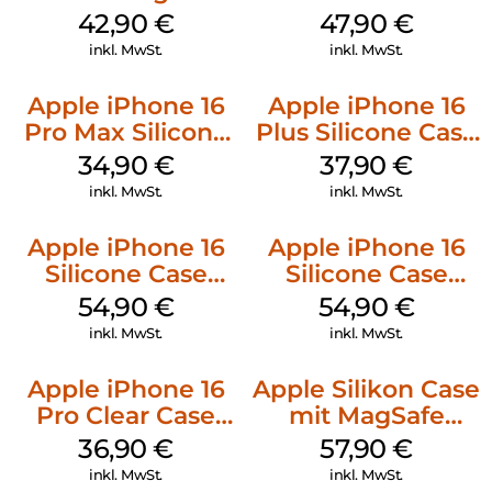
Luna Grey
MagSafe Denim
42,90
€
47,90
€
inkl. MwSt.
inkl. MwSt.
Apple iPhone 16
Apple iPhone 16
Pro Max Silicone
Plus Silicone Case
Case MagSafe
MagSafe Lake
34,90
€
37,90
€
Denim
Green
inkl. MwSt.
inkl. MwSt.
Apple iPhone 16
Apple iPhone 16
Silicone Case
Silicone Case
MagSafe Lake
MagSafe Black
54,90
€
54,90
€
Green
inkl. MwSt.
inkl. MwSt.
Apple iPhone 16
Apple Silikon Case
Pro Clear Case
mit MagSafe
MagSafe
iPhone 14 Pro
36,90
€
57,90
€
Transparent
(PRODUCT)RED
inkl. MwSt.
inkl. MwSt.