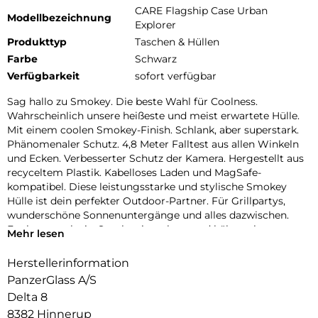
CARE Flagship Case Urban
Modellbezeichnung
Explorer
Produkttyp
Taschen & Hüllen
Farbe
Schwarz
Verfügbarkeit
sofort verfügbar
Sag hallo zu Smokey. Die beste Wahl für Coolness.
Wahrscheinlich unsere heißeste und meist erwartete Hülle.
Mit einem coolen Smokey-Finish. Schlank, aber superstark.
Phänomenaler Schutz. 4,8 Meter Falltest aus allen Winkeln
und Ecken. Verbesserter Schutz der Kamera. Hergestellt aus
recyceltem Plastik. Kabelloses Laden und MagSafe-
kompatibel. Diese leistungsstarke und stylische Smokey
Hülle ist dein perfekter Outdoor-Partner. Für Grillpartys,
wunderschöne Sonnenuntergänge und alles dazwischen.
Egal wo, egal wie, Smokey ist robust und hält auch extremen
Mehr lesen
Stürzen stand, damit du immer die Ruhe bewahrst. DARE TO
CARE CARE ist eine verspielte und schützende internationale
Herstellerinformation
Tech- und Lifestyle-Marke, die aus den hochwertigsten
PanzerGlass A/S
Materialien hergestellt und von Mode-, Kunst- und
Delta 8
Musiktrends beeinflusst wird. Wir kümmern uns um
8382 Hinnerup
Menschen und die Welt, in der wir leben. Wir legen Wert auf