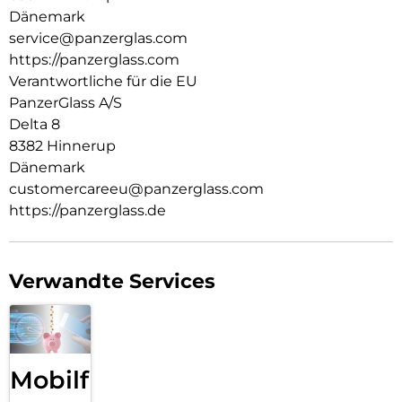
Nachhaltigkeit und Selbstdarstellung. Wir kümmern uns um
Dänemark
Technik und die Lebensdauer von Technik. Verwandle dein
service@panzerglas.com
Handy in ein stilvoll geschütztes Accessoire. Zeig der Welt,
https://panzerglass.com
dass du dich um sie sorgst.
Verantwortliche für die EU
PanzerGlass A/S
Delta 8
8382 Hinnerup
Dänemark
customercareeu@panzerglass.com
https://panzerglass.de
Verwandte Services
Mobilfunk