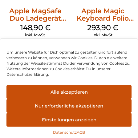
Apple MagSafe
Apple Magic
Duo Ladegerät
Keyboard Folio
Weiß
iPad 10.9″ (10.Gen.)
148,90
€
293,90
€
Weiß
inkl. MwSt.
inkl. MwSt.
Um unsere Website für Dich optimal zu gestalten und fortlaufend
verbessern zu können, verwenden wir Cookies. Durch die weitere
Nutzung der Website stimmst Du der Verwendung von Cookies zu.
Impressum
Weitere Informationen zu Cookies erhältst Du in unserer
Datenschutzerklärung.
AGB
Datenschutz
Alle akzeptieren
Vertrag widerrufen
Nur erforderliche akzeptieren
Hinweis zur Batterieentsorgung
Einstellungen anzeigen
Newsletter
Datenschutz
AGB
©
2026
, Brodos AG – All Rights Reserved.