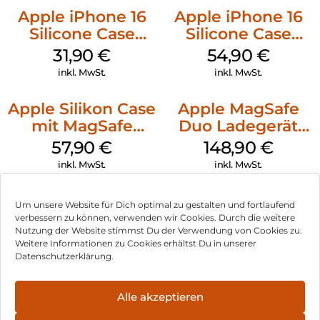
Apple iPhone 16
Apple iPhone 16
Silicone Case
Silicone Case
MagSafe Fuchsia
MagSafe Black
31,90
€
54,90
€
inkl. MwSt.
inkl. MwSt.
Apple Silikon Case
Apple MagSafe
mit MagSafe
Duo Ladegerät
iPhone 14 Pro
Weiß
57,90
€
148,90
€
(PRODUCT)RED
inkl. MwSt.
inkl. MwSt.
Um unsere Website für Dich optimal zu gestalten und fortlaufend
verbessern zu können, verwenden wir Cookies. Durch die weitere
Nutzung der Website stimmst Du der Verwendung von Cookies zu.
Impressum
Weitere Informationen zu Cookies erhältst Du in unserer
Datenschutzerklärung.
AGB
Datenschutz
Alle akzeptieren