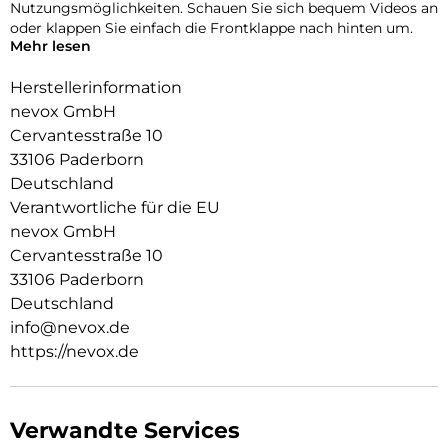
Nutzungsmöglichkeiten. Schauen Sie sich bequem Videos an
oder klappen Sie einfach die Frontklappe nach hinten um.
Mehr lesen
Durch die 2 unsichtbar integrierten Magneten wird die
Bedienung kinderleicht und die Schutzhülle öffnet sich nicht
Herstellerinformation
ungewollt.
nevox GmbH
Cervantesstraße 10
Beim Umklappen der Frontklappe wird diese ebenfalls durch
die Magneten auf der Rückseite fixiert, somit ist ein
33106 Paderborn
bequemes Telefonieren und Bedienen sichergestellt.
Deutschland
Verantwortliche für die EU
nevox GmbH
Cervantesstraße 10
33106 Paderborn
Deutschland
info@nevox.de
https://nevox.de
Verwandte Services