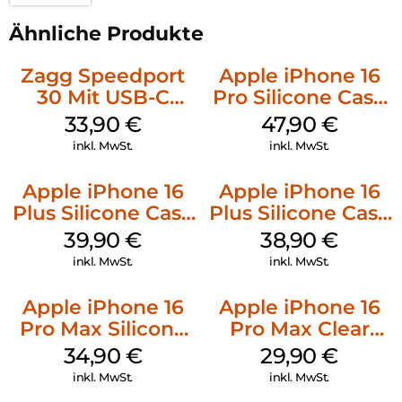
Ähnliche Produkte
Zagg Speedport
Apple iPhone 16
30 Mit USB-C
Pro Silicone Case
Kabel Weiß
MagSafe Denim
33,90
€
47,90
€
inkl. MwSt.
inkl. MwSt.
Apple iPhone 16
Apple iPhone 16
Plus Silicone Case
Plus Silicone Case
MagSafe Plum
MagSafe Denim
39,90
€
38,90
€
inkl. MwSt.
inkl. MwSt.
Apple iPhone 16
Apple iPhone 16
Pro Max Silicone
Pro Max Clear
Case MagSafe
Case MagSafe
34,90
€
29,90
€
Denim
Transparent
inkl. MwSt.
inkl. MwSt.