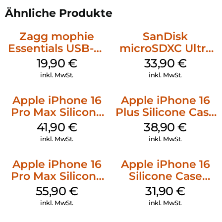
Ähnliche Produkte
Zagg mophie
SanDisk
Essentials USB-C-
microSDXC Ultra
20W Charger PD
128 GB + Adapter
19,90
€
33,90
€
Weiß
Mobile
inkl. MwSt.
inkl. MwSt.
Apple iPhone 16
Apple iPhone 16
Pro Max Silicone
Plus Silicone Case
Case MagSafe
MagSafe Denim
41,90
€
38,90
€
Ultramarine
inkl. MwSt.
inkl. MwSt.
Apple iPhone 16
Apple iPhone 16
Pro Max Silicone
Silicone Case
Case MagSafe
MagSafe Fuchsia
55,90
€
31,90
€
Stone Gray
inkl. MwSt.
inkl. MwSt.