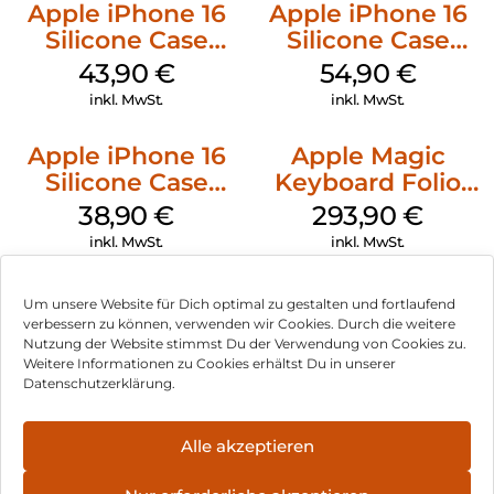
Apple iPhone 16
Apple iPhone 16
Silicone Case
Silicone Case
MagSafe Plum
MagSafe Black
43,90
€
54,90
€
inkl. MwSt.
inkl. MwSt.
Apple iPhone 16
Apple Magic
Silicone Case
Keyboard Folio
MagSafe
iPad 10.9″ (10.Gen.)
38,90
€
293,90
€
Ultramarine
Weiß
inkl. MwSt.
inkl. MwSt.
Um unsere Website für Dich optimal zu gestalten und fortlaufend
verbessern zu können, verwenden wir Cookies. Durch die weitere
Nutzung der Website stimmst Du der Verwendung von Cookies zu.
Impressum
Weitere Informationen zu Cookies erhältst Du in unserer
Datenschutzerklärung.
AGB
Datenschutz
Alle akzeptieren
Vertrag widerrufen