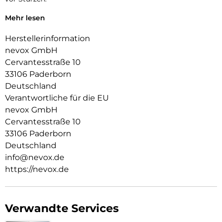
Das Display ist durch die seitlichen Flanken geschützt.
Mehr lesen
Durch das verwendete Material ist diese komplett
Herstellerinformation
transparent und bringt jegliche Farbe des Smartphones
nevox GmbH
passend zur Geltung.
Cervantesstraße 10
Die Anschlüsse, Knöpfe und Kamera bleiben voll zugänglich.
33106 Paderborn
Deutschland
Hochwertiges, schmutzabweisendes Material und
schockproof durch eingearbeitete Luftpolster in den Ecken.
Verantwortliche für die EU
nevox GmbH
Cervantesstraße 10
33106 Paderborn
Deutschland
info@nevox.de
https://nevox.de
Verwandte Services