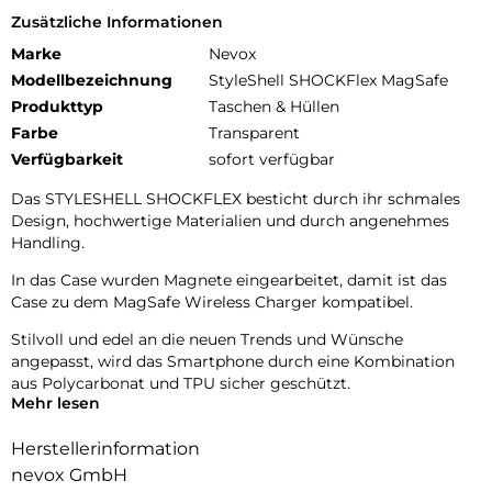
Zusätzliche Informationen
Marke
Nevox
Modellbezeichnung
StyleShell SHOCKFlex MagSafe
Produkttyp
Taschen & Hüllen
Farbe
Transparent
Verfügbarkeit
sofort verfügbar
Das STYLESHELL SHOCKFLEX besticht durch ihr schmales
Design, hochwertige Materialien und durch angenehmes
Handling.
In das Case wurden Magnete eingearbeitet, damit ist das
Case zu dem MagSafe Wireless Charger kompatibel.
Stilvoll und edel an die neuen Trends und Wünsche
angepasst, wird das Smartphone durch eine Kombination
aus Polycarbonat und TPU sicher geschützt.
Mehr lesen
Das flexible TPU Material an den Flanken schützt zuverlässig
vor Stürzen.
Herstellerinformation
nevox GmbH
Das Display ist durch die seitlichen Flanken geschützt.