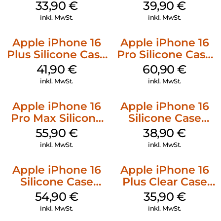
128 GB + Adapter
MagSafe Plum
33,90
€
39,90
€
Mobile
inkl. MwSt.
inkl. MwSt.
Apple iPhone 16
Apple iPhone 16
Plus Silicone Case
Pro Silicone Case
MagSafe Stone
MagSafe Stone
41,90
€
60,90
€
Gray
Gray
inkl. MwSt.
inkl. MwSt.
Apple iPhone 16
Apple iPhone 16
Pro Max Silicone
Silicone Case
Case MagSafe
MagSafe
55,90
€
38,90
€
Stone Gray
Ultramarine
inkl. MwSt.
inkl. MwSt.
Apple iPhone 16
Apple iPhone 16
Silicone Case
Plus Clear Case
MagSafe Lake
MagSafe
54,90
€
35,90
€
Green
Transparent
inkl. MwSt.
inkl. MwSt.