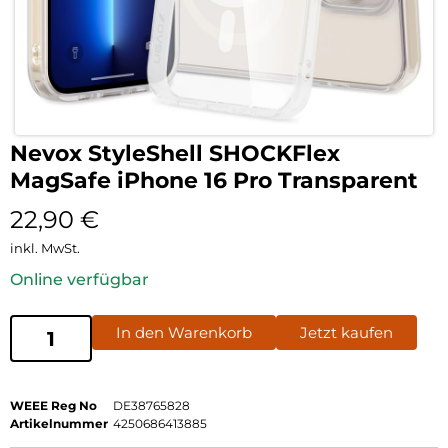
Nevox StyleShell SHOCKFlex
MagSafe iPhone 16 Pro Transparent
22,90
€
inkl. MwSt.
Online verfügbar
In den Warenkorb
Jetzt kaufen
WEEE Reg No
DE38765828
Artikelnummer
4250686413885