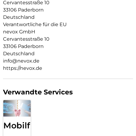
Cervantesstraße 10
Durch das verwendete Material ist diese komplett
33106 Paderborn
Transparent und bringt jegliche Farbe des Smartphones,
Deutschland
passend zur Geltung.
Verantwortliche für die EU
Die Anschlüsse, Knöpfe und Kamera bleiben voll zugänglich.
nevox GmbH
Cervantesstraße 10
Hochwertiges Schmutzabweisendes Material und
Schockproof durch eingearbeitete Luftpolster in den Ecken.
33106 Paderborn
Deutschland
info@nevox.de
https://nevox.de
Verwandte Services
Mobilfunk