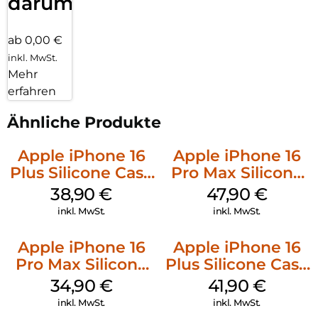
darum!
ab 0,00 €
inkl. MwSt.
Mehr
erfahren
Ähnliche Produkte
Apple iPhone 16
Apple iPhone 16
Plus Silicone Case
Pro Max Silicone
MagSafe Denim
Case MagSafe
38,90
€
47,90
€
Black
inkl. MwSt.
inkl. MwSt.
Apple iPhone 16
Apple iPhone 16
Pro Max Silicone
Plus Silicone Case
Case MagSafe
MagSafe Stone
34,90
€
41,90
€
Denim
Gray
inkl. MwSt.
inkl. MwSt.