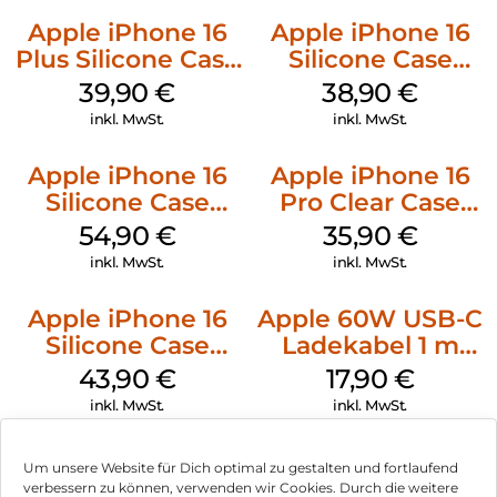
Apple iPhone 16
Apple iPhone 16
Plus Silicone Case
Silicone Case
MagSafe Plum
MagSafe
39,90
€
38,90
€
Ultramarine
inkl. MwSt.
inkl. MwSt.
Apple iPhone 16
Apple iPhone 16
Silicone Case
Pro Clear Case
MagSafe Black
MagSafe
54,90
€
35,90
€
Transparent
inkl. MwSt.
inkl. MwSt.
Apple iPhone 16
Apple 60W USB-C
Silicone Case
Ladekabel 1 m
MagSafe Plum
Weiß
43,90
€
17,90
€
inkl. MwSt.
inkl. MwSt.
Um unsere Website für Dich optimal zu gestalten und fortlaufend
verbessern zu können, verwenden wir Cookies. Durch die weitere