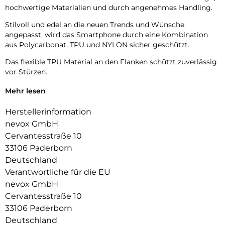
hochwertige Materialien und durch angenehmes Handling.
Stilvoll und edel an die neuen Trends und Wünsche
angepasst, wird das Smartphone durch eine Kombination
aus Polycarbonat, TPU und NYLON sicher geschützt.
Das flexible TPU Material an den Flanken schützt zuverlässig
vor Stürzen.
Das Display ist durch die seitlichen Flanken geschützt.
Mehr lesen
Durch die verwendeten Materialien ist ihr Gerät bestens
Herstellerinformation
geschützt.
nevox GmbH
Die Anschlüsse, Knöpfe und Kamera bleiben voll zugänglich.
Cervantesstraße 10
33106 Paderborn
Hochwertiges Schmutzabweisendes Material und langlebige
Deutschland
Zusammensetzung der Materialien.
Verantwortliche für die EU
nevox GmbH
Cervantesstraße 10
33106 Paderborn
Deutschland