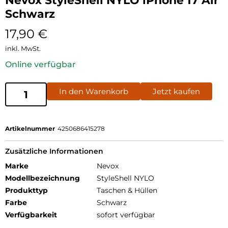
Nevox StyleShell NYLO iPhone 17 Air
Schwarz
17,90
€
inkl. MwSt.
Online verfügbar
In den Warenkorb
Jetzt kaufen
Artikelnummer
4250686415278
Zusätzliche Informationen
Marke
Nevox
Modellbezeichnung
StyleShell NYLO
Produkttyp
Taschen & Hüllen
Farbe
Schwarz
Verfügbarkeit
sofort verfügbar