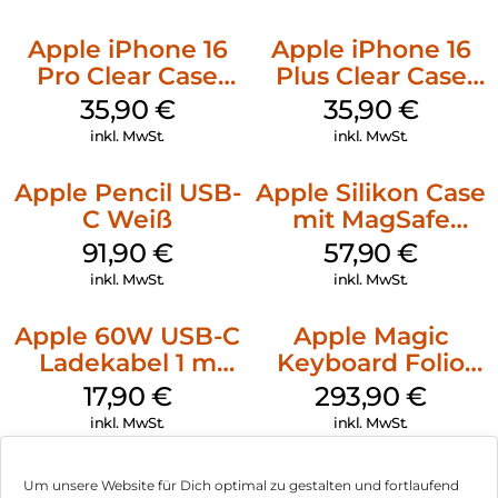
Apple iPhone 16
Apple iPhone 16
Pro Clear Case
Plus Clear Case
MagSafe
MagSafe
35,90
€
35,90
€
Transparent
Transparent
inkl. MwSt.
inkl. MwSt.
Apple Pencil USB-
Apple Silikon Case
C Weiß
mit MagSafe
iPhone 14 Pro
91,90
€
57,90
€
(PRODUCT)RED
inkl. MwSt.
inkl. MwSt.
Apple 60W USB-C
Apple Magic
Ladekabel 1 m
Keyboard Folio
Weiß
iPad 10.9″ (10.Gen.)
17,90
€
293,90
€
Weiß
inkl. MwSt.
inkl. MwSt.
Um unsere Website für Dich optimal zu gestalten und fortlaufend