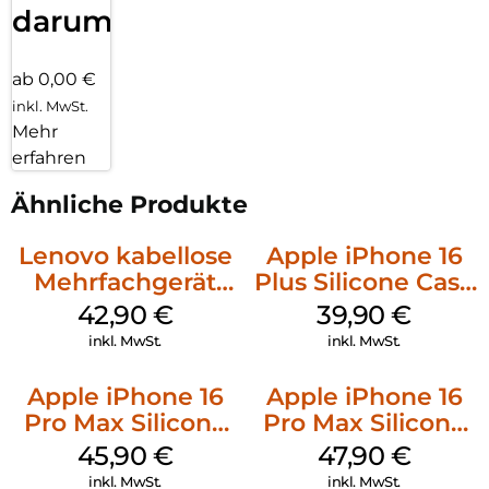
darum!
ab 0,00 €
inkl. MwSt.
Mehr
erfahren
Ähnliche Produkte
Lenovo kabellose
Apple iPhone 16
Mehrfachgerät
Plus Silicone Case
Luna Grey
MagSafe Plum
42,90
€
39,90
€
inkl. MwSt.
inkl. MwSt.
Apple iPhone 16
Apple iPhone 16
Pro Max Silicone
Pro Max Silicone
Case MagSafe
Case MagSafe
45,90
€
47,90
€
Ultramarine
Black
inkl. MwSt.
inkl. MwSt.