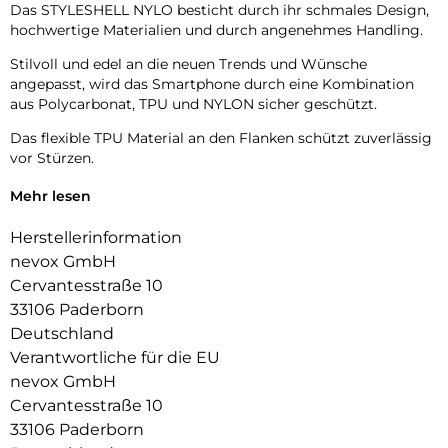
Das STYLESHELL NYLO besticht durch ihr schmales Design,
hochwertige Materialien und durch angenehmes Handling.
Stilvoll und edel an die neuen Trends und Wünsche
angepasst, wird das Smartphone durch eine Kombination
aus Polycarbonat, TPU und NYLON sicher geschützt.
Das flexible TPU Material an den Flanken schützt zuverlässig
vor Stürzen.
Das Display ist durch die seitlichen Flanken geschützt.
Mehr lesen
Durch die verwendeten Materialien ist ihr Gerät bestens
Herstellerinformation
geschützt.
nevox GmbH
Die Anschlüsse, Knöpfe und Kamera bleiben voll zugänglich.
Cervantesstraße 10
33106 Paderborn
Hochwertiges Schmutzabweisendes Material und langlebige
Deutschland
Zusammensetzung der Materialien.
Verantwortliche für die EU
nevox GmbH
Cervantesstraße 10
33106 Paderborn