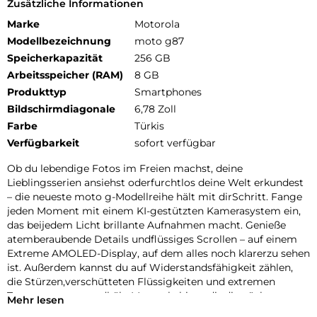
Zusätzliche Informationen
Marke
Motorola
Modellbezeichnung
moto g87
Speicherkapazität
256 GB
Arbeitsspeicher (RAM)
8 GB
Produkttyp
Smartphones
Bildschirmdiagonale
6,78 Zoll
Farbe
Türkis
Verfügbarkeit
sofort verfügbar
Ob du lebendige Fotos im Freien machst, deine
Lieblingsserien ansiehst oderfurchtlos deine Welt erkundest
– die neueste moto g-Modellreihe hält mit dirSchritt. Fange
jeden Moment mit einem KI-gestützten Kamerasystem ein,
das beijedem Licht brillante Aufnahmen macht. Genieße
atemberaubende Details undflüssiges Scrollen – auf einem
Extreme AMOLED-Display, auf dem alles noch klarerzu sehen
ist. Außerdem kannst du auf Widerstandsfähigkeit zählen,
die Stürzen,verschütteten Flüssigkeiten und extremen
Temperaturen standhält. Motorola bietetdir die nächste
Mehr lesen
Generation herausragender moto g-Geräte – moto g67, moto