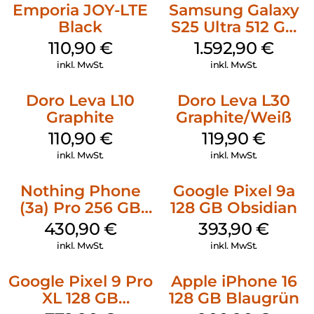
Emporia JOY-LTE
Samsung Galaxy
Black
S25 Ultra 512 GB
Titanium
110,90
€
1.592,90
€
Silverblue
inkl. MwSt.
inkl. MwSt.
Doro Leva L10
Doro Leva L30
Graphite
Graphite/Weiß
110,90
€
119,90
€
inkl. MwSt.
inkl. MwSt.
Nothing Phone
Google Pixel 9a
(3a) Pro 256 GB
128 GB Obsidian
Grey
430,90
€
393,90
€
inkl. MwSt.
inkl. MwSt.
Google Pixel 9 Pro
Apple iPhone 16
XL 128 GB
128 GB Blaugrün