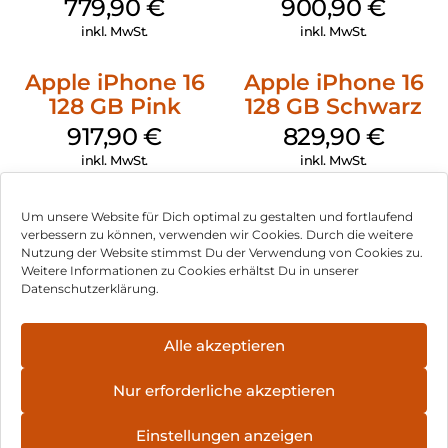
Obsidian
779,90
€
900,90
€
inkl. MwSt.
inkl. MwSt.
Apple iPhone 16
Apple iPhone 16
128 GB Pink
128 GB Schwarz
917,90
€
829,90
€
inkl. MwSt.
inkl. MwSt.
Um unsere Website für Dich optimal zu gestalten und fortlaufend
verbessern zu können, verwenden wir Cookies. Durch die weitere
Nutzung der Website stimmst Du der Verwendung von Cookies zu.
Impressum
Weitere Informationen zu Cookies erhältst Du in unserer
Datenschutzerklärung.
AGB
Datenschutz
Alle akzeptieren
Vertrag widerrufen
Nur erforderliche akzeptieren
Hinweis zur Batterieentsorgung
Einstellungen anzeigen