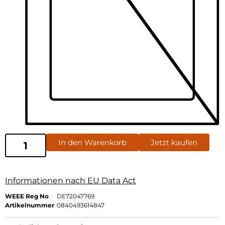
In den Warenkorb
Jetzt kaufen
Informationen nach EU Data Act
WEEE Reg No
DE72047769
Artikelnummer
0840493614847