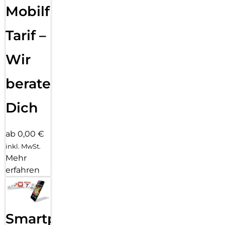
Widerstandsfähigkeit nach Militärstandard bieten die
Mobilfunk
perfekte Kombinationaus Style und Schutz. Erlebe zudem
noch kraftvolleren Sound, einen ausdauerndenAkku und 5G-
Tarif –
Geschwindigkeiten. Schärfe deine Perspektive mit dem
moto g87.
Wir
Das neue moto g87 bietet dir unsere bisher beste moto g-
Kamera. Mit demhochauflösenden 200-MP-Kamerasystem
beraten
kannst du bei allen Lichtverhältnissenultrascharfe Bilder
aufnehmen. Und genieße deine Lieblingsinhalte auf einem
Zoll großen Extreme-AMOLED-Display.
Dich
ab 0,00 €
inkl. MwSt.
Mehr
erfahren
Smartphone