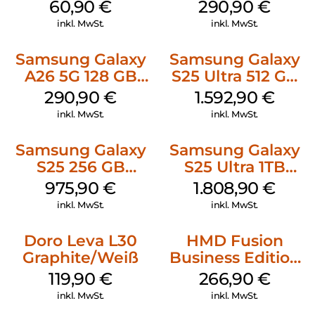
Weiss
White
60,90
€
290,90
€
inkl. MwSt.
inkl. MwSt.
Samsung Galaxy
Samsung Galaxy
A26 5G 128 GB
S25 Ultra 512 GB
Mint
Titanium
290,90
€
1.592,90
€
Whitesilver
inkl. MwSt.
inkl. MwSt.
Samsung Galaxy
Samsung Galaxy
S25 256 GB
S25 Ultra 1TB
Icyblue
Titanium Black
975,90
€
1.808,90
€
inkl. MwSt.
inkl. MwSt.
Doro Leva L30
HMD Fusion
Graphite/Weiß
Business Edition
256 GB Grey
119,90
€
266,90
€
inkl. MwSt.
inkl. MwSt.