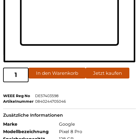
In den Warenkorb
Jetzt kaufen
WEEE Reg No
DE57403598
Artikelnummer
0840244705046
Zusätzliche Informationen
Marke
Google
Modellbezeichnung
Pixel 8 Pro
Speicherkapazität
128 GB