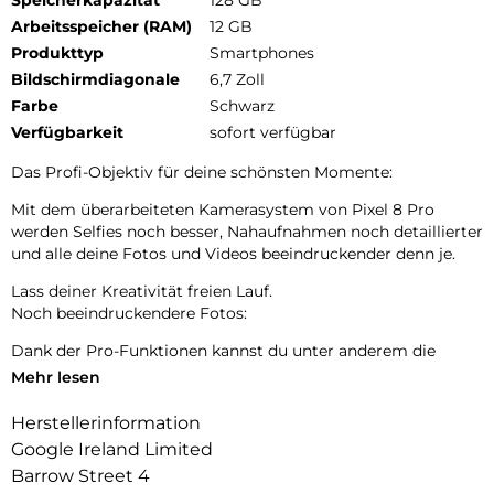
Arbeitsspeicher (RAM)
12 GB
Produkttyp
Smartphones
Bildschirmdiagonale
6,7 Zoll
Farbe
Schwarz
Verfügbarkeit
sofort verfügbar
Das Profi-Objektiv für deine schönsten Momente:
Mit dem überarbeiteten Kamerasystem von Pixel 8 Pro
werden Selfies noch besser, Nahaufnahmen noch detaillierter
und alle deine Fotos und Videos beeindruckender denn je.
Lass deiner Kreativität freien Lauf.
Noch beeindruckendere Fotos:
Dank der Pro-Funktionen kannst du unter anderem die
Belichtungszeit und den ISO-Wert in den erweiterten
Mehr lesen
Kameraeinstellungen ändern.7 Außerdem gelingen dir so
Bilder in hoher Auflösung – für noch mehr Detailtiefe.
Herstellerinformation
Google Ireland Limited
Nur auf Google Pixel 8 Pro
Barrow Street 4
In kürzerer Zeit noch mehr erledigen.