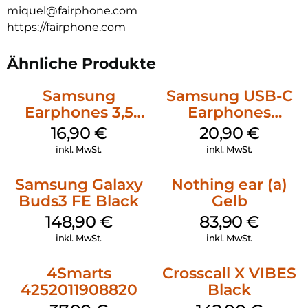
miquel@fairphone.com
https://fairphone.com
Ähnliche Produkte
Samsung
Samsung USB-C
Earphones 3,5
Earphones
mm Schwarz
Schwarz
16,90
€
20,90
€
inkl. MwSt.
inkl. MwSt.
Samsung Galaxy
Nothing ear (a)
Buds3 FE Black
Gelb
148,90
€
83,90
€
inkl. MwSt.
inkl. MwSt.
4Smarts
Crosscall X VIBES
4252011908820
Black