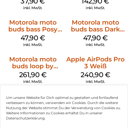
37,90
€
142,90
€
inkl. MwSt.
inkl. MwSt.
Motorola moto
Motorola moto
buds bass Posy
buds bass Dark
Green
Shadow
47,90
€
47,90
€
inkl. MwSt.
inkl. MwSt.
Motorola moto
Apple AirPods Pro
buds loop by
3 Weiß
Swarovski French
261,90
€
240,90
€
Oak
inkl. MwSt.
inkl. MwSt.
Um unsere Website für Dich optimal zu gestalten und fortlaufend
verbessern zu können, verwenden wir Cookies. Durch die weitere
Nutzung der Website stimmst Du der Verwendung von Cookies zu.
Impressum
Weitere Informationen zu Cookies erhältst Du in unserer
Datenschutzerklärung.
AGB