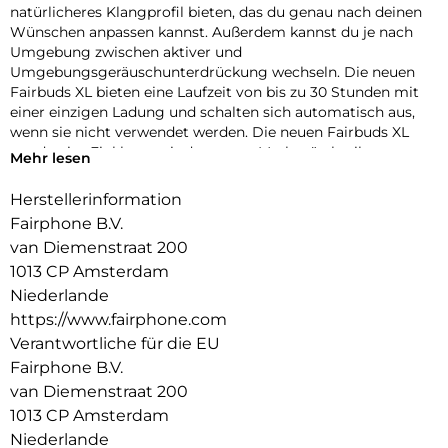
natürlicheres Klangprofil bieten, das du genau nach deinen
Wünschen anpassen kannst. Außerdem kannst du je nach
Umgebung zwischen aktiver und
Umgebungsgeräuschunterdrückung wechseln. Die neuen
Fairbuds XL bieten eine Laufzeit von bis zu 30 Stunden mit
einer einzigen Ladung und schalten sich automatisch aus,
wenn sie nicht verwendet werden. Die neuen Fairbuds XL
wurden im Einklang mit der neuen Markenästhetik von
Mehr lesen
Fairphone entworfen und sind weiterhin modular aufgebaut,
mit neun austauschbaren Ersatzteilen (einschließlich des
Herstellerinformation
Akkus). Außerdem glänzen sie mit der Schutzklasse IP54 für
Fairphone B.V.
Staub und Feuchtigkeit. Zudem sind sie fairer denn je, da sie
van Diemenstraat 200
mehr faire und recycelte Materialien enthalten, darunter
1013 CP Amsterdam
mehr als 80% recycelte Kunststoffe und 100 % recycelte
Seltenerdelemente in den Magneten. Die neuen Fairbuds XL
Niederlande
werden zu 100 % mit erneuerbarer Energie hergestellt und
https://www.fairphone.com
sind zudem zu 100 % elektromüllneutral. Sie sind in zwei
Verantwortliche für die EU
frischen Farben erhältlich und bieten eine dreijährige
Fairphone B.V.
Garantie für zusätzliche Sicherheit. Hol dir die neuen
van Diemenstraat 200
Fairbuds XL. Erstklassiger Klang und langlebiges Design.
1013 CP Amsterdam
Niederlande