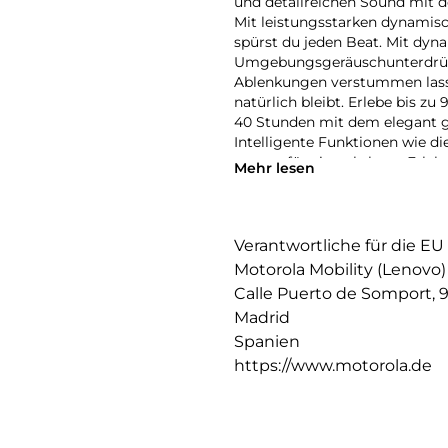
und detailreichen Sound mit d
Mit leistungsstarken dynami
spürst du jeden Beat. Mit dy
Umgebungsgeräuschunterdrüc
Ablenkungen verstummen lass
natürlich bleibt. Erlebe bis 
40 Stunden mit dem elegant g
Intelligente Funktionen wie d
sorgen für ein nahtloses Erlebn
Mehr lesen
moto buds 2 plus sind sorgfält
ergonomisches Design, sind s
hochwertige Alltagsleistung n
Verantwortliche für die EU
Motorola Mobility (Lenovo)
Calle Puerto de Somport, 
Madrid
Spanien
https://www.motorola.de