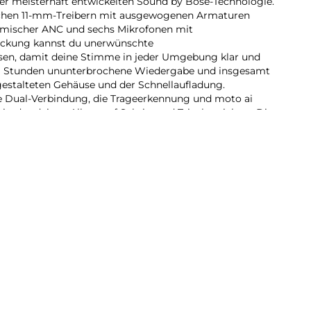
er meisterhaft entwickelten Sound by Bose-Technologie.
schen 11-mm-Treibern mit ausgewogenen Armaturen
namischer ANC und sechs Mikrofonen mit
kung kannst du unerwünschte
en, damit deine Stimme in jeder Umgebung klar und
zu 9 Stunden ununterbrochene Wiedergabe und insgesamt
estalteten Gehäuse und der Schnellaufladung.
ie Dual-Verbindung, die Trageerkennung und moto ai
is, das deinen Alltag auf Schritt und Tritt bereichert. Die
ig verarbeitet, verfügen über ein kompaktes,
pritzwassergeschützt gemäß IP54 und definieren
eu.
9