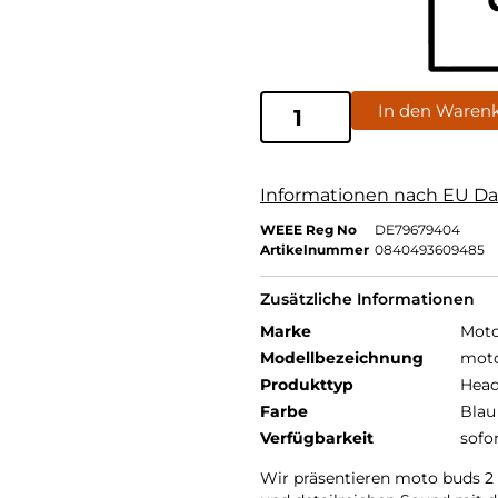
In den Waren
Informationen nach EU Da
WEEE Reg No
DE79679404
Artikelnummer
0840493609485
Zusätzliche Informationen
Marke
Moto
Modellbezeichnung
moto
Produkttyp
Head
Farbe
Blau
Verfügbarkeit
sofo
Wir präsentieren moto buds 2 