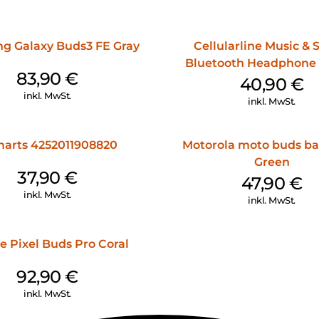
g Galaxy Buds3 FE Gray
Cellularline Music &
Bluetooth Headphone 
83,90
€
Purple
40,90
€
inkl. MwSt.
inkl. MwSt.
arts 4252011908820
Motorola moto buds ba
Green
37,90
€
47,90
€
inkl. MwSt.
inkl. MwSt.
e Pixel Buds Pro Coral
92,90
€
inkl. MwSt.