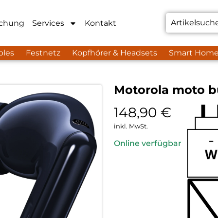
chung
Services
Kontakt
bles
Festnetz
Kopfhörer & Headsets
Smart Hom
Motorola moto b
148,90
€
inkl. MwSt.
Online verfügbar