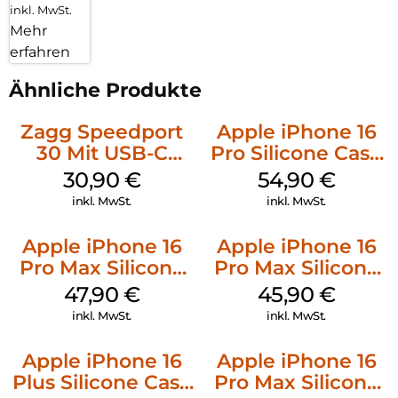
inkl. MwSt.
Mehr
erfahren
Ähnliche Produkte
Zagg Speedport
Apple iPhone 16
30 Mit USB-C
Pro Silicone Case
Kabel Weiß
MagSafe Black
30,90
€
54,90
€
inkl. MwSt.
inkl. MwSt.
Apple iPhone 16
Apple iPhone 16
Pro Max Silicone
Pro Max Silicone
Case MagSafe
Case MagSafe
47,90
€
45,90
€
Black
Ultramarine
inkl. MwSt.
inkl. MwSt.
Apple iPhone 16
Apple iPhone 16
Plus Silicone Case
Pro Max Silicone