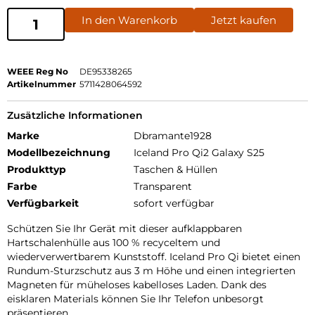
In den Warenkorb
Jetzt kaufen
WEEE Reg No
DE95338265
Artikelnummer
5711428064592
Zusätzliche Informationen
Marke
Dbramante1928
Modellbezeichnung
Iceland Pro Qi2 Galaxy S25
Produkttyp
Taschen & Hüllen
Farbe
Transparent
Verfügbarkeit
sofort verfügbar
Schützen Sie Ihr Gerät mit dieser aufklappbaren
Hartschalenhülle aus 100 % recyceltem und
wiederverwertbarem Kunststoff. Iceland Pro Qi bietet einen
Rundum-Sturzschutz aus 3 m Höhe und einen integrierten
Magneten für müheloses kabelloses Laden. Dank des
eisklaren Materials können Sie Ihr Telefon unbesorgt
präsentieren.