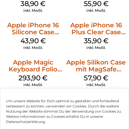
MagSafe Denim
Case MagSafe
38,90
€
55,90
€
Stone Gray
inkl. MwSt.
inkl. MwSt.
Apple iPhone 16
Apple iPhone 16
Silicone Case
Plus Clear Case
MagSafe Plum
MagSafe
43,90
€
35,90
€
Transparent
inkl. MwSt.
inkl. MwSt.
Apple Magic
Apple Silikon Case
Keyboard Folio
mit MagSafe
iPad 10.9″ (10.Gen.)
iPhone 14 Pro
293,90
€
57,90
€
Weiß
(PRODUCT)RED
inkl. MwSt.
inkl. MwSt.
Um unsere Website für Dich optimal zu gestalten und fortlaufend
verbessern zu können, verwenden wir Cookies. Durch die weitere
Nutzung der Website stimmst Du der Verwendung von Cookies zu.
Impressum
Weitere Informationen zu Cookies erhältst Du in unserer
Datenschutzerklärung.
AGB