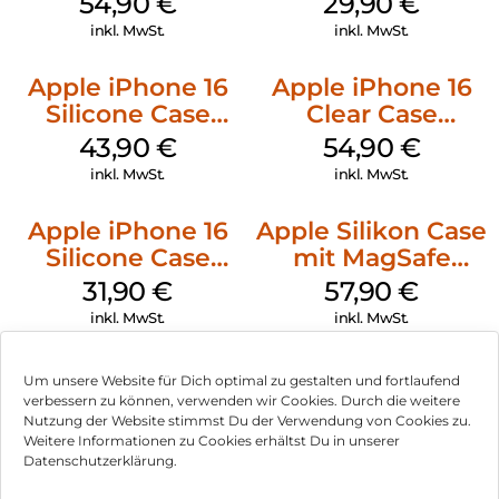
54,90
€
29,90
€
Transparent
inkl. MwSt.
inkl. MwSt.
Apple iPhone 16
Apple iPhone 16
Silicone Case
Clear Case
MagSafe Plum
MagSafe
43,90
€
54,90
€
Transparent
inkl. MwSt.
inkl. MwSt.
Apple iPhone 16
Apple Silikon Case
Silicone Case
mit MagSafe
MagSafe Fuchsia
iPhone 14 Pro
31,90
€
57,90
€
(PRODUCT)RED
inkl. MwSt.
inkl. MwSt.
Um unsere Website für Dich optimal zu gestalten und fortlaufend
verbessern zu können, verwenden wir Cookies. Durch die weitere
Nutzung der Website stimmst Du der Verwendung von Cookies zu.
Impressum
Weitere Informationen zu Cookies erhältst Du in unserer
Datenschutzerklärung.
AGB