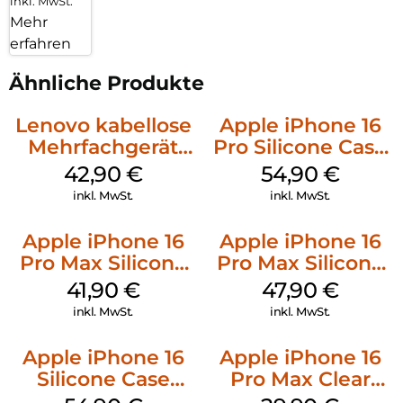
inkl. MwSt.
Mehr
erfahren
Ähnliche Produkte
Lenovo kabellose
Apple iPhone 16
Mehrfachgerät
Pro Silicone Case
Luna Grey
MagSafe Black
42,90
€
54,90
€
inkl. MwSt.
inkl. MwSt.
Apple iPhone 16
Apple iPhone 16
Pro Max Silicone
Pro Max Silicone
Case MagSafe
Case MagSafe
41,90
€
47,90
€
Ultramarine
Black
inkl. MwSt.
inkl. MwSt.
Apple iPhone 16
Apple iPhone 16
Silicone Case
Pro Max Clear
MagSafe Black
Case MagSafe