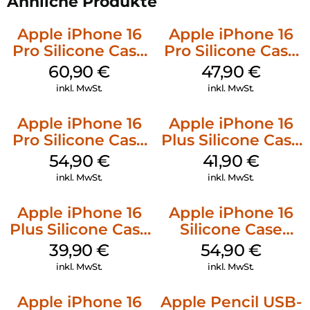
Ähnliche Produkte
Apple iPhone 16
Apple iPhone 16
Pro Silicone Case
Pro Silicone Case
MagSafe Stone
MagSafe Denim
60,90
€
47,90
€
Gray
inkl. MwSt.
inkl. MwSt.
Apple iPhone 16
Apple iPhone 16
Pro Silicone Case
Plus Silicone Case
MagSafe Black
MagSafe Stone
54,90
€
41,90
€
Gray
inkl. MwSt.
inkl. MwSt.
Apple iPhone 16
Apple iPhone 16
Plus Silicone Case
Silicone Case
MagSafe Plum
MagSafe Lake
39,90
€
54,90
€
Green
inkl. MwSt.
inkl. MwSt.
Apple iPhone 16
Apple Pencil USB-