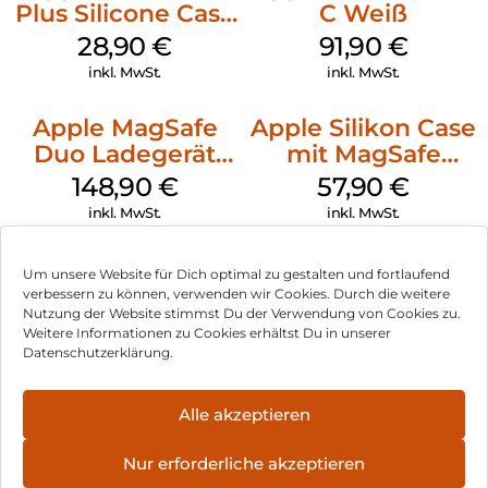
Plus Silicone Case
C Weiß
MagSafe Black
28,90
€
91,90
€
inkl. MwSt.
inkl. MwSt.
Apple MagSafe
Apple Silikon Case
Duo Ladegerät
mit MagSafe
Weiß
iPhone 14 Pro
148,90
€
57,90
€
(PRODUCT)RED
inkl. MwSt.
inkl. MwSt.
Um unsere Website für Dich optimal zu gestalten und fortlaufend
verbessern zu können, verwenden wir Cookies. Durch die weitere
Nutzung der Website stimmst Du der Verwendung von Cookies zu.
Impressum
Weitere Informationen zu Cookies erhältst Du in unserer
Datenschutzerklärung.
AGB
Datenschutz
Alle akzeptieren
Vertrag widerrufen
Nur erforderliche akzeptieren