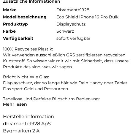
Zusätzliche Informationen
Marke
Dbramante1928
Modellbezeichnung
Eco Shield iPhone 16 Pro Bulk
Produkttyp
Displayschutz
Farbe
Schwarz
Verfügbarkeit
sofort verfügbar
100% Recyceltes Plastik:
Wir verwenden ausschließlich GRS zertifizierten recycelten
Kunststoff. So wissen wir mit wir mit Sicherheit, dass unsere
Produkte das sind, was wir sagen.
Bricht Nicht Wie Glas:
Displayschutz, der so lange hält wie Dein Handy oder Tablet.
Das spart Geld und Ressourcen.
Tadellose Und Perfekte Bildschirm Bedienung:
Mehr lesen
Die präzise Berührungsempfindlichkeit reagiert wie der
eigene Bildschirm Ihres Telefons. eco-shield ist mit nur 0,4
Herstellerinformation
mm sehr dünn.
dbramante1928 ApS
Bygmarken 2 A