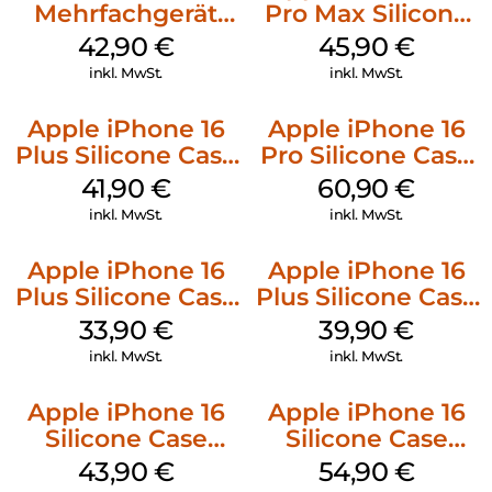
Mehrfachgerät
Pro Max Silicone
Luna Grey
Case MagSafe
42,90
€
45,90
€
Ultramarine
inkl. MwSt.
inkl. MwSt.
Apple iPhone 16
Apple iPhone 16
Plus Silicone Case
Pro Silicone Case
MagSafe Stone
MagSafe Stone
41,90
€
60,90
€
Gray
Gray
inkl. MwSt.
inkl. MwSt.
Apple iPhone 16
Apple iPhone 16
Plus Silicone Case
Plus Silicone Case
MagSafe Lake
MagSafe Plum
33,90
€
39,90
€
Green
inkl. MwSt.
inkl. MwSt.
Apple iPhone 16
Apple iPhone 16
Silicone Case
Silicone Case
MagSafe Plum
MagSafe Lake
43,90
€
54,90
€
Green