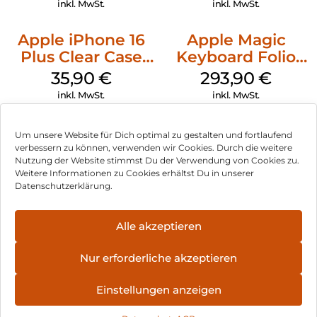
inkl. MwSt.
inkl. MwSt.
Apple iPhone 16
Apple Magic
Plus Clear Case
Keyboard Folio
MagSafe
iPad 10.9″ (10.Gen.)
35,90
€
293,90
€
Transparent
Weiß
inkl. MwSt.
inkl. MwSt.
Um unsere Website für Dich optimal zu gestalten und fortlaufend
verbessern zu können, verwenden wir Cookies. Durch die weitere
Nutzung der Website stimmst Du der Verwendung von Cookies zu.
Impressum
Weitere Informationen zu Cookies erhältst Du in unserer
Datenschutzerklärung.
AGB
Datenschutz
Alle akzeptieren
Vertrag widerrufen
Nur erforderliche akzeptieren
Hinweis zur Batterieentsorgung
Einstellungen anzeigen
Newsletter