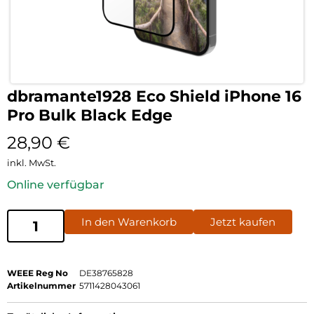
dbramante1928 Eco Shield iPhone 16
Pro Bulk Black Edge
28,90
€
inkl. MwSt.
Online verfügbar
In den Warenkorb
Jetzt kaufen
WEEE Reg No
DE38765828
Artikelnummer
5711428043061