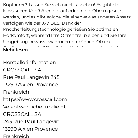
Kopfhörer? Lassen Sie sich nicht täuschen! Es gibt die
klassischen Kopfhörer, die auf oder in die Ohren gesetzt
werden, und es gibt solche, die einen etwas anderen Ansatz
verfolgen wie der X-VIBES. Dank der
Knochenleitungstechnologie genießen Sie optimalen
Hörkomfort, während Ihre Ohren frei bleiben und Sie Ihre
Umgebung bewusst wahrnehmen können. Ob im
Großraumbüro, in öffentlichen Verkehrsmitteln oder in
Mehr lesen
Bewegung – erleben Sie die unglaubliche Erfahrung eines
Klangs, der von innen kommt und Sie nicht von der
Herstellerinformation
Außenwelt abschneidet.
CROSSCALL SA
Der X-VIBES ist das ideale Bluetooth-Headset für eine klare
Rue Paul Langevin 245
und effektive Kommunikation, aber auch für die Wiedergabe
13290 Aix en Provence
all Ihrer Audioinhalte. Ob Podcasts, Videokonferenzen,
Frankreich
Telefonate oder Musik – das Gerät ist nicht nur leicht,
https://www.crosscall.com
sondern bietet auch eine lange Akkulaufzeit.
Verantwortliche für die EU
eine innovative Erfahrung mit vielen Vorteilen
CROSSCALL SA
245 Rue Paul Langevin
dank der ergonomischen Gestaltung und Positionierung der
Mikrofone, die für den Einsatz in besonders geräuschvollen
13290 Aix en Provence
Umgebungen entwickelt wurden.
Frankreich