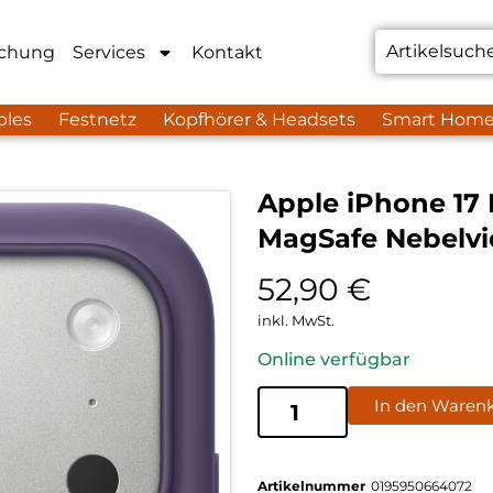
chung
Services
Kontakt
bles
Festnetz
Kopfhörer & Headsets
Smart Hom
Apple iPhone 17 
MagSafe Nebelvi
52,90
€
inkl. MwSt.
Online verfügbar
In den Waren
Artikelnummer
0195950664072