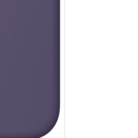
Case ganz einfach und sorgt fü
Laden einfach im Case und doc
25W oder Qi zertifiziertes Lade
Wie jedes von Apple entwickel
Fertigungs­prozesses Tausende
aus, sondern ist auch dafür ge
schützen.