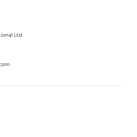
tional Ltd
.com