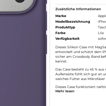
Zusätzliche Informationen
Marke
Appl
Modellbezeichnung
iPho
Produkttyp
Tasc
Farbe
Lila
Verfügbarkeit
sofo
Dieses Silikon Case mit MagSa
entwickelt und schützt dein iP
sicher am Crossbody Band befe
kannst.
Das Case besteht zu 45 % aus r
Außenseite fühlt sich gut an u
weiches Futter aus Mikrofaser 
Dieses Case funktioniert naht
Mehr lesen
mit einer leitenden Schicht, 
überträgt.
Mit integrierten Magneten, die