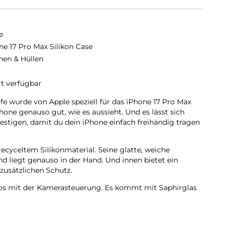
e
ne 17 Pro Max Silikon Case
hen & Hüllen
rt verfügbar
fe wurde von Apple speziell für das iPhone 17 Pro Max
hone genauso gut, wie es aussieht. Und es lässt sich
stigen, damit du dein iPhone einfach freihändig tragen
ecyceltem Silikon­material. Seine glatte, weiche
nd liegt genauso in der Hand. Und innen bietet ein
zusätzlichen Schutz.
los mit der Kamera­steuerung. Es kommt mit Saphirglas
die die Bewegungen deines Fingers zur Kamerasteuerung
 sich perfekt am iPhone 17 Pro Max ausrichten, hält das