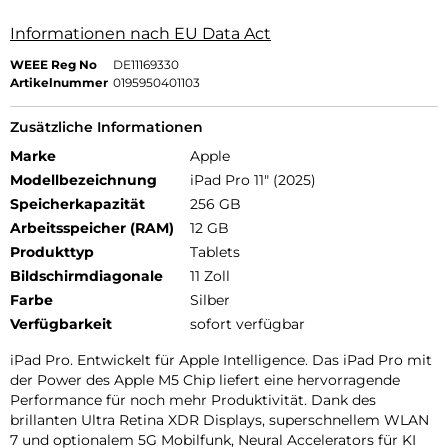
Informationen nach EU Data Act
WEEE Reg No
DE11169330
Artikelnummer
0195950401103
Zusätzliche Informationen
Marke
Apple
Modellbezeichnung
iPad Pro 11" (2025)
Speicherkapazität
256 GB
Arbeitsspeicher (RAM)
12 GB
Produkttyp
Tablets
Bildschirmdiagonale
11 Zoll
Farbe
Silber
Verfügbarkeit
sofort verfügbar
iPad Pro. Entwickelt für Apple Intelligence. Das iPad Pro mit
der Power des Apple M5 Chip liefert eine hervorragende
Performance für noch mehr Produktivität. Dank des
brillanten Ultra Retina XDR Displays, superschnellem WLAN
7 und optionalem 5G Mobilfunk, Neural Accelerators für KI