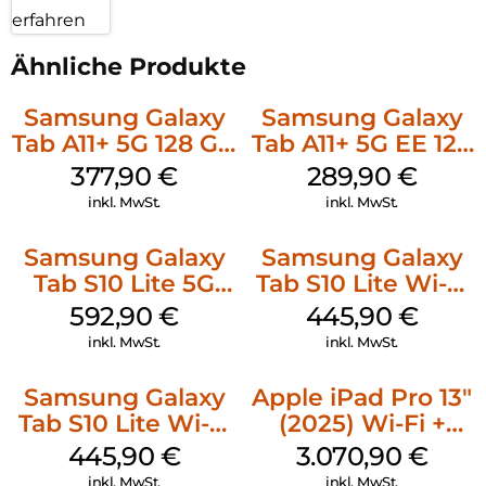
erfahren
Ähnliche Produkte
Samsung Galaxy
Samsung Galaxy
Tab A11+ 5G 128 GB
Tab A11+ 5G EE 128
Gray
GB Gray
377,90
€
289,90
€
inkl. MwSt.
inkl. MwSt.
Samsung Galaxy
Samsung Galaxy
Tab S10 Lite 5G
Tab S10 Lite Wi-Fi
256 GB Gray
128 GB Silver
592,90
€
445,90
€
inkl. MwSt.
inkl. MwSt.
Samsung Galaxy
Apple iPad Pro 13″
Tab S10 Lite Wi-Fi
(2025) Wi-Fi +
128 GB Gray
Cellular 2 TB
445,90
€
3.070,90
€
Standardglas
inkl. MwSt.
inkl. MwSt.