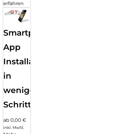
erfahren
ENTSPERREN UND BEZAHLEN MIT FACE ID: Entsperre dein
iPad Pro, authentifiziere Käufe auf sichere Weise, melde dich
bei Apps an und mehr – alles mit nur einem Blick.
Smartphone
App
Installation
in
wenigen
Schritten
ab 0,00 €
inkl. MwSt.