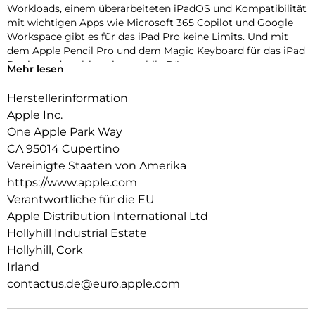
Workloads, einem überarbeiteten iPadOS und Kompatibilität
mit wichtigen Apps wie Microsoft 365 Copilot und Google
Workspace gibt es für das iPad Pro keine Limits. Und mit
dem Apple Pencil Pro und dem Magic Keyboard für das iPad
Pro ist es das ultimative mobile Büro.
Mehr lesen
PERFORMANCE UND SPEICHERPLATZ: Der Apple M5 Chip
Herstellerinformation
ist der nächste Riesensprung für KI auf dem iPad. Mit bis zu 2
Apple Inc.
TB Speicher, 16 GB Arbeitsspeicher und leistungsstarken
Neural Accelerators für KI Performance können Projekte
One Apple Park Way
jeder Größe einfach bewältigt werden.
CA 95014 Cupertino
Vereinigte Staaten von Amerika
IPADOS: Mit Pro Apps noch mehr erledigen, dank iPadOS 26
https://www.apple.com
mit Liquid Glass Design und Fähigkeiten, die alles verändern.
Mit dem intuitiven und flexiblen Fenstersystem werden
Verantwortliche für die EU
Workflows gesteuert, organisiert und verwaltet wie nie
Apple Distribution International Ltd
zuvor.
Hollyhill Industrial Estate
APPLE INTELLIGENCE: Apple Intelligence ist das persönliche
Hollyhill, Cork
Intelligenz System. Es hilft zu kommunizieren, sich
Irland
auszudrücken und Dinge einfacher zu erledigen – mit
contactus.de@euro.apple.com
bahnbrechendem Datenschutz bei jedem Schritt.
11″ ULTRA RETINA XDR DISPLAY: Das fortschrittlichste