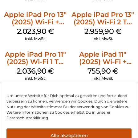
Space Schwarz
Apple iPad Pro 13″
Apple iPad Pro 13″
(2025) Wi-Fi +
(2025) Wi-Fi 2 TB
Cellular 512 GB
Nanotexturglas
2.023,90
€
2.959,90
€
Standardglas
Space Schwarz
inkl. MwSt.
inkl. MwSt.
Space Schwarz
Apple iPad Pro 11″
Apple iPad 11″
(2025) Wi-Fi 1 TB
(2025) Wi-Fi +
Nanotexturglas
Cellular 256 GB
2.036,90
€
755,90
€
Silber
Pink
inkl. MwSt.
inkl. MwSt.
Um unsere Website für Dich optimal zu gestalten und fortlaufend
verbessern zu können, verwenden wir Cookies. Durch die weitere
Nutzung der Website stimmst Du der Verwendung von Cookies zu.
Impressum
Weitere Informationen zu Cookies erhältst Du in unserer
Datenschutzerklärung.
AGB
Datenschutz
Alle akzeptieren