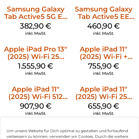
Samsung Galaxy
Samsung Galaxy
Tab Active5 5G EE
Tab Active5 EE
128 GB Black
Wi-Fi 128 GB black
382,90
€
460,90
€
inkl. MwSt.
inkl. MwSt.
Apple iPad Pro 13″
Apple iPad 11″
(2025) Wi-Fi 256
(2025) Wi-Fi +
GB Standardglas
Cellular 256 GB
1.555,90
€
755,90
€
Space Schwarz
Pink
inkl. MwSt.
inkl. MwSt.
Apple iPad 11″
Apple iPad 11″
(2025) Wi-Fi 512
(2025) Wi-Fi 256
GB Silber
GB Silber
907,90
€
655,90
€
inkl. MwSt.
inkl. MwSt.
Um unsere Website für Dich optimal zu gestalten und fortlaufend
verbessern zu können, verwenden wir Cookies. Durch die weitere