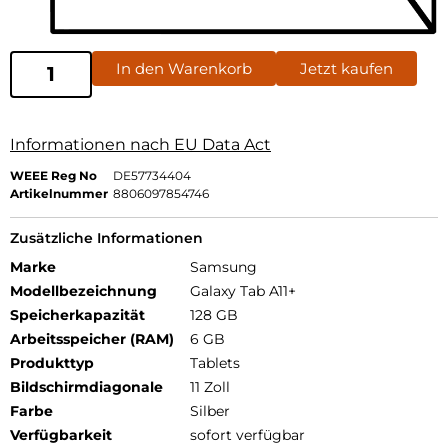
In den Warenkorb
Jetzt kaufen
Informationen nach EU Data Act
WEEE Reg No
DE57734404
Artikelnummer
8806097854746
Zusätzliche Informationen
Marke
Samsung
Modellbezeichnung
Galaxy Tab A11+
Speicherkapazität
128 GB
Arbeitsspeicher (RAM)
6 GB
Produkttyp
Tablets
Bildschirmdiagonale
11 Zoll
Farbe
Silber
Verfügbarkeit
sofort verfügbar