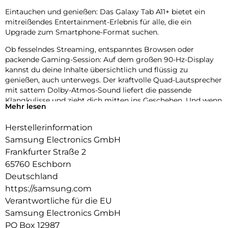
Eintauchen und genießen: Das Galaxy Tab A11+ bietet ein
mitreißendes Entertainment-Erlebnis für alle, die ein
Upgrade zum Smartphone-Format suchen.
Ob fesselndes Streaming, entspanntes Browsen oder
packende Gaming-Session: Auf dem großen 90-Hz-Display
kannst du deine Inhalte übersichtlich und flüssig zu
genießen, auch unterwegs. Der kraftvolle Quad-Lautsprecher
mit sattem Dolby-Atmos-Sound liefert die passende
Klangkulisse und zieht dich mitten ins Geschehen. Und wenn
Mehr lesen
der ausdauernde Akku nach vielen Stunden neue
Energiebenötigt, sorgt die 25W-Schnellladefunktion dafür,
Herstellerinformation
dass du schnell bereit für den nächsten Serienmarathon oder
Samsung Electronics GmbH
eine weitere Runde Gaming bist.
Frankfurter Straße 2
Doch das Galaxy Tab A11+ kann mehr als unterhalten: Mit
65760 Eschborn
Google Gemini und Circle to Search mit Google hast du
Deutschland
smarte AI-Funktionen direkt griffbereit. Erledige Aufgaben,
https://samsung.com
finde Informationen und organisiere deinen Alltag – bequem
und ohne ständig zwischen Apps wechseln zu müssen. Mit
Verantwortliche für die EU
Samsung Notes kannst du zudem alles, was dir gerade
Samsung Electronics GmbH
einfällt, notieren, strukturieren und jederzeitwieder abrufen.
PO Box 12987