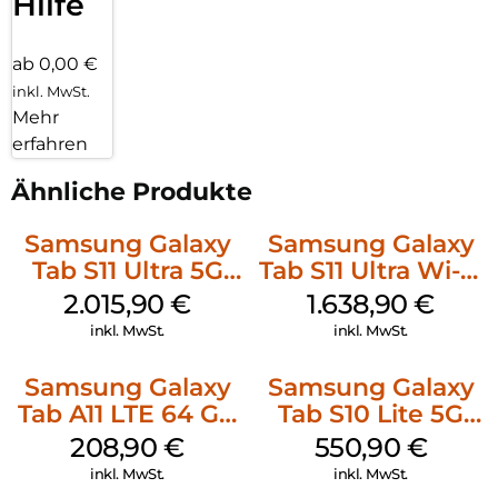
Hilfe
ab 0,00 €
inkl. MwSt.
Mehr
erfahren
Ähnliche Produkte
Samsung Galaxy
Samsung Galaxy
Tab S11 Ultra 5G
Tab S11 Ultra Wi-Fi
512 GB Gray
512 GB Gray
2.015,90
€
1.638,90
€
inkl. MwSt.
inkl. MwSt.
Samsung Galaxy
Samsung Galaxy
Tab A11 LTE 64 GB
Tab S10 Lite 5G
Gray
256 GB Gray
208,90
€
550,90
€
inkl. MwSt.
inkl. MwSt.