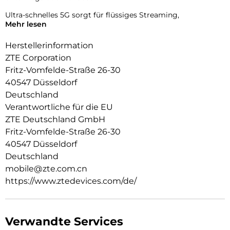
Ultra-schnelles 5G sorgt für flüssiges Streaming,
Mehr lesen
blitzschnelle Downloads und reibungslose Videoanrufe.
Genieße jederzeit eine stabile und starke Verbindung – ob
Herstellerinformation
unterwegs oder zuhause.
ZTE Corporation
Fritz-Vomfelde-Straße 26-30
Google Gemini – KI immer an deiner Seite:
40547 Düsseldorf
Mit der vorinstallierten Gemini App wird dein Smartphone
Deutschland
zum echten KI-Assistenten:
Verantwortliche für die EU
Unterstützung beim Schreiben, Lernen und Brainstormen
ZTE Deutschland GmbH
Fritz-Vomfelde-Straße 26-30
Bildgenerierung in Echtzeit:
Mit Text, Stimme, Kamera und Fotos kreativ und produktiv
40547 Düsseldorf
arbeiten In einigen Versionen muss die App manuell
Deutschland
heruntergeladen werden.
mobile@zte.com.cn
https://www.ztedevices.com/de/
50 MP Dual-Kamera mit kreativen Features:
Die 50 MP KI-Dualkamera eröffnet neue Möglichkeiten für
deine Fotografie.
AI Magic Photos – kreative Bildbearbeitung mit Leichtigkeit
Verwandte Services