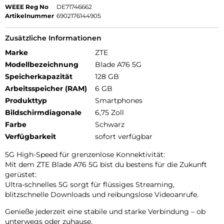
WEEE Reg No
DE71746662
Artikelnummer
6902176144905
Zusätzliche Informationen
Marke
ZTE
Modellbezeichnung
Blade A76 5G
Speicherkapazität
128 GB
Arbeitsspeicher (RAM)
6 GB
Produkttyp
Smartphones
Bildschirmdiagonale
6,75 Zoll
Farbe
Schwarz
Verfügbarkeit
sofort verfügbar
5G High-Speed für grenzenlose Konnektivität:
Mit dem ZTE Blade A76 5G bist du bestens für die Zukunft
gerüstet:
Ultra-schnelles 5G sorgt für flüssiges Streaming,
blitzschnelle Downloads und reibungslose Videoanrufe.
Genieße jederzeit eine stabile und starke Verbindung – ob
unterwegs oder zuhause.