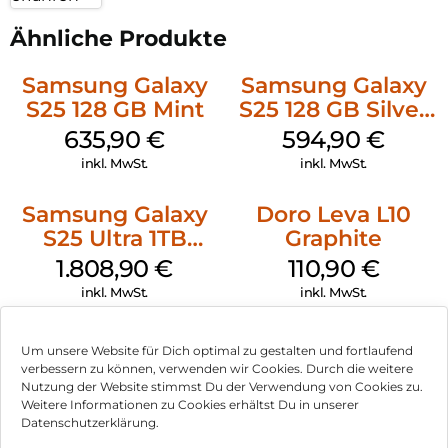
Ähnliche Produkte
Samsung Galaxy
Samsung Galaxy
S25 128 GB Mint
S25 128 GB Silver
Shadow
635,90
€
594,90
€
inkl. MwSt.
inkl. MwSt.
Samsung Galaxy
Doro Leva L10
S25 Ultra 1TB
Graphite
Titanium Black
1.808,90
€
110,90
€
inkl. MwSt.
inkl. MwSt.
Nothing Phone
Crosscall Stellar-
Um unsere Website für Dich optimal zu gestalten und fortlaufend
(3a) Pro 256 GB
M6 128 GB
verbessern zu können, verwenden wir Cookies. Durch die weitere
Grey
Schwarz
Nutzung der Website stimmst Du der Verwendung von Cookies zu.
430,90
€
407,90
€
Weitere Informationen zu Cookies erhältst Du in unserer
inkl. MwSt.
inkl. MwSt.
Datenschutzerklärung.