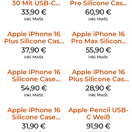
30 Mit USB-C
Pro Silicone Case
Kabel Weiß
MagSafe Stone
33,90
€
60,90
€
Gray
inkl. MwSt.
inkl. MwSt.
Apple iPhone 16
Apple iPhone 16
Plus Silicone Case
Pro Max Silicone
MagSafe Lake
Case MagSafe
37,90
€
55,90
€
Green
Stone Gray
inkl. MwSt.
inkl. MwSt.
Apple iPhone 16
Apple iPhone 16
Silicone Case
Plus Silicone Case
MagSafe Lake
MagSafe Black
54,90
€
28,90
€
Green
inkl. MwSt.
inkl. MwSt.
Apple iPhone 16
Apple Pencil USB-
Silicone Case
C Weiß
MagSafe Fuchsia
31,90
€
91,90
€