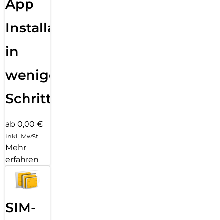
App
LED Anzeige für den Ladevorgang: An der Ladestation
leuchtet ein Lämpchen auf, wenn das Pro Stylus 2
aufgeladen wird.
Installation
in
wenigen
Schritten
ab 0,00 €
inkl. MwSt.
Mehr
erfahren
SIM-