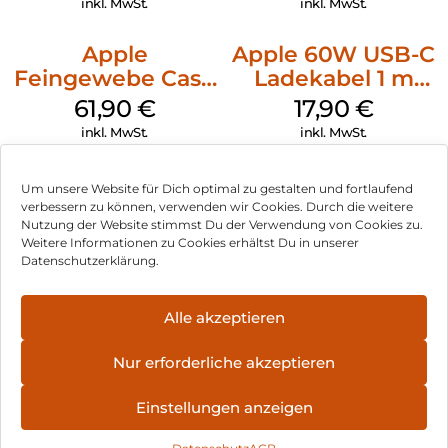
inkl. MwSt.
inkl. MwSt.
Apple
Apple 60W USB-C
Feingewebe Case
Ladekabel 1 m
iPhone 15 Pro
Weiß
61,90
€
17,90
€
MagSafe Schwarz
inkl. MwSt.
inkl. MwSt.
Um unsere Website für Dich optimal zu gestalten und fortlaufend
verbessern zu können, verwenden wir Cookies. Durch die weitere
Nutzung der Website stimmst Du der Verwendung von Cookies zu.
Impressum
Weitere Informationen zu Cookies erhältst Du in unserer
Datenschutzerklärung.
AGB
Datenschutz
Alle akzeptieren
Vertrag widerrufen
Nur erforderliche akzeptieren
Hinweis zur Batterieentsorgung
Einstellungen anzeigen
Newsletter