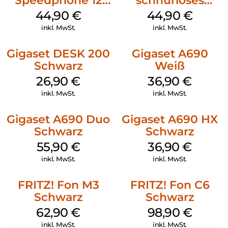
Speedphone 12
schnurloses
Petrol
Analog Telefon
44,90
€
44,90
€
Weiß
inkl. MwSt.
inkl. MwSt.
Gigaset DESK 200
Gigaset A690
Schwarz
Weiß
26,90
€
36,90
€
inkl. MwSt.
inkl. MwSt.
Gigaset A690 Duo
Gigaset A690 HX
Schwarz
Schwarz
55,90
€
36,90
€
inkl. MwSt.
inkl. MwSt.
FRITZ! Fon M3
FRITZ! Fon C6
Schwarz
Schwarz
62,90
€
98,90
€
inkl. MwSt.
inkl. MwSt.