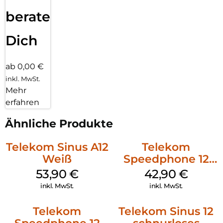
beraten
Dich
ab 0,00 €
inkl. MwSt.
Mehr
erfahren
Ähnliche Produkte
Telekom Sinus A12
Telekom
Weiß
Speedphone 12
Schwarz
53,90
€
42,90
€
inkl. MwSt.
inkl. MwSt.
Telekom
Telekom Sinus 12