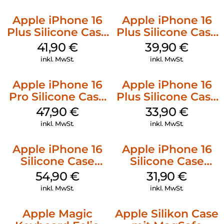
Apple iPhone 16
Apple iPhone 16
Plus Silicone Case
Plus Silicone Case
MagSafe Stone
MagSafe Plum
41,90
€
39,90
€
Gray
inkl. MwSt.
inkl. MwSt.
Apple iPhone 16
Apple iPhone 16
Pro Silicone Case
Plus Silicone Case
MagSafe Denim
MagSafe Lake
47,90
€
33,90
€
Green
inkl. MwSt.
inkl. MwSt.
Apple iPhone 16
Apple iPhone 16
Silicone Case
Silicone Case
MagSafe Black
MagSafe Fuchsia
54,90
€
31,90
€
inkl. MwSt.
inkl. MwSt.
Apple Magic
Apple Silikon Case