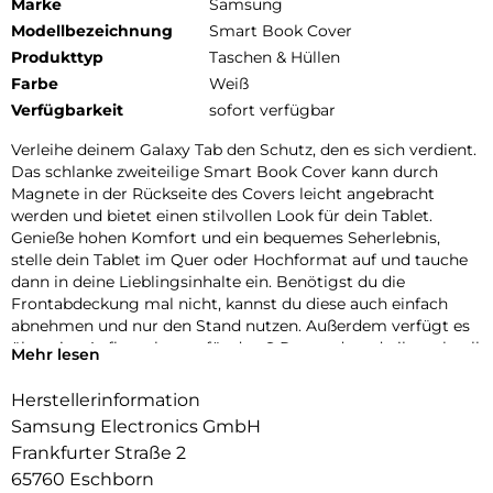
Marke
Samsung
Modellbezeichnung
Smart Book Cover
Produkttyp
Taschen & Hüllen
Farbe
Weiß
Verfügbarkeit
sofort verfügbar
Verleihe deinem Galaxy Tab den Schutz, den es sich verdient.
Das schlanke zweiteilige Smart Book Cover kann durch
Magnete in der Rückseite des Covers leicht angebracht
werden und bietet einen stilvollen Look für dein Tablet.
Genieße hohen Komfort und ein bequemes Seherlebnis,
stelle dein Tablet im Quer oder Hochformat auf und tauche
dann in deine Lieblingsinhalte ein. Benötigst du die
Frontabdeckung mal nicht, kannst du diese auch einfach
abnehmen und nur den Stand nutzen. Außerdem verfügt es
über eine Aufbewahrung für den S Pen, sodass du ihn schnell
Mehr lesen
zur Hand hast und er so nicht so schnell verloren geht.
Herstellerinformation
Samsung Electronics GmbH
Frankfurter Straße 2
65760 Eschborn