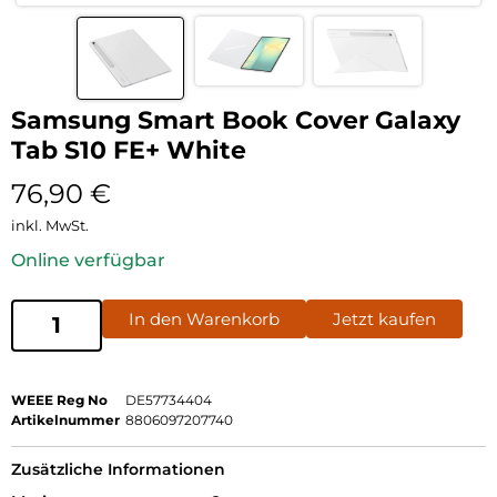
Samsung Smart Book Cover Galaxy
Tab S10 FE+ White
76,90
€
inkl. MwSt.
Online verfügbar
In den Warenkorb
Jetzt kaufen
WEEE Reg No
DE57734404
Artikelnummer
8806097207740
Zusätzliche Informationen