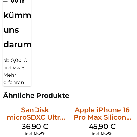
– Wir
kümmern
uns
darum!
ab 0,00 €
inkl. MwSt.
Mehr
erfahren
Ähnliche Produkte
SanDisk
Apple iPhone 16
microSDXC Ultra
Pro Max Silicone
128 GB + Adapter
Case MagSafe
36,90
€
45,90
€
Mobile
Ultramarine
inkl. MwSt.
inkl. MwSt.