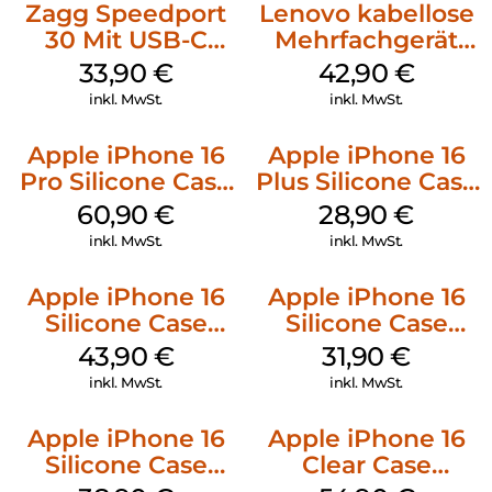
Zagg Speedport
Lenovo kabellose
30 Mit USB-C
Mehrfachgerät
Kabel Weiß
Luna Grey
33,90
€
42,90
€
inkl. MwSt.
inkl. MwSt.
Apple iPhone 16
Apple iPhone 16
Pro Silicone Case
Plus Silicone Case
MagSafe Stone
MagSafe Black
60,90
€
28,90
€
Gray
inkl. MwSt.
inkl. MwSt.
Apple iPhone 16
Apple iPhone 16
Silicone Case
Silicone Case
MagSafe Plum
MagSafe Fuchsia
43,90
€
31,90
€
inkl. MwSt.
inkl. MwSt.
Apple iPhone 16
Apple iPhone 16
Silicone Case
Clear Case
MagSafe
MagSafe