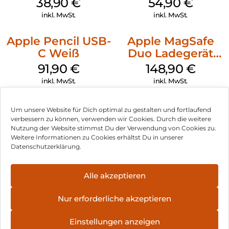
38,90
€
54,90
€
Ultramarine
Transparent
inkl. MwSt.
inkl. MwSt.
Apple Pencil USB-
Apple MagSafe
C Weiß
Duo Ladegerät
Weiß
91,90
€
148,90
€
inkl. MwSt.
inkl. MwSt.
Um unsere Website für Dich optimal zu gestalten und fortlaufend
verbessern zu können, verwenden wir Cookies. Durch die weitere
Nutzung der Website stimmst Du der Verwendung von Cookies zu.
Impressum
Weitere Informationen zu Cookies erhältst Du in unserer
Datenschutzerklärung.
AGB
Datenschutz
Alle akzeptieren
Vertrag widerrufen
Nur erforderliche akzeptieren
Hinweis zur Batterieentsorgung
Einstellungen anzeigen