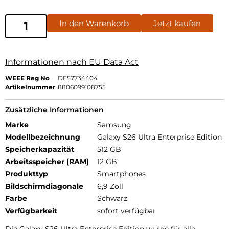
In den Warenkorb
Jetzt kaufen
Informationen nach EU Data Act
WEEE Reg No
DE57734404
Artikelnummer
8806099108755
Zusätzliche Informationen
Marke
Samsung
Modellbezeichnung
Galaxy S26 Ultra Enterprise Edition
Speicherkapazität
512 GB
Arbeitsspeicher (RAM)
12 GB
Produkttyp
Smartphones
Bildschirmdiagonale
6,9 Zoll
Farbe
Schwarz
Verfügbarkeit
sofort verfügbar
Die Galaxy S26 Ultra Enterprise Edition wurde für alle