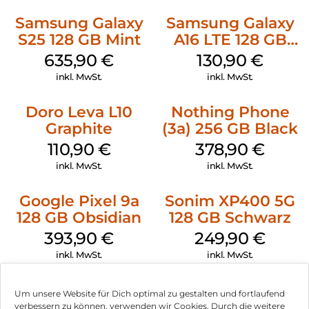
Samsung Galaxy
Samsung Galaxy
S25 128 GB Mint
A16 LTE 128 GB
Black
635,90
€
130,90
€
inkl. MwSt.
inkl. MwSt.
Doro Leva L10
Nothing Phone
Graphite
(3a) 256 GB Black
110,90
€
378,90
€
inkl. MwSt.
inkl. MwSt.
Google Pixel 9a
Sonim XP400 5G
128 GB Obsidian
128 GB Schwarz
393,90
€
249,90
€
inkl. MwSt.
inkl. MwSt.
Um unsere Website für Dich optimal zu gestalten und fortlaufend
verbessern zu können, verwenden wir Cookies. Durch die weitere