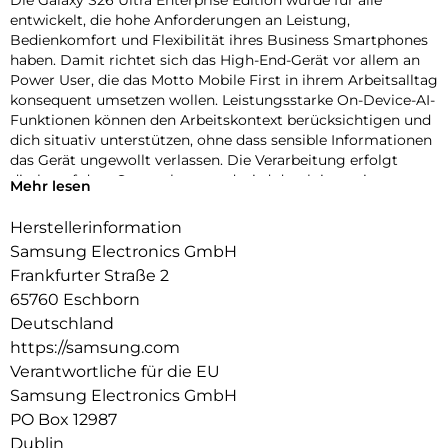
entwickelt, die hohe Anforderungen an Leistung,
Bedienkomfort und Flexibilität ihres Business Smartphones
haben. Damit richtet sich das High-End-Gerät vor allem an
Power User, die das Motto Mobile First in ihrem Arbeitsalltag
konsequent umsetzen wollen. Leistungsstarke On-Device-AI-
Funktionen können den Arbeitskontext berücksichtigen und
dich situativ unterstützen, ohne dass sensible Informationen
das Gerät ungewollt verlassen. Die Verarbeitung erfolgt
direkt auf dem Smartphone und wird durch integrierte
Mehr lesen
Sicherheitsmechanismen abgesichert, sodass du die
Kontrolle über deine geschäftlichen Daten behältst.
Herstellerinformation
Samsung Electronics GmbH
Das klare, helle Display bietet dir auch bei wechselnden
Lichtverhältnissen eine hervorragende Übersicht und wird
Frankfurter Straße 2
durch die S-Pen-Unterstützung zur präzisen Arbeitsfläche.
65760 Eschborn
Notizen, Skizzen und Korrekturen lassen sich so auch
Deutschland
unterwegs effizient umsetzen. Das Privacy Display kann
https://samsung.com
deine Inhalte zudem vor neugierigen Blicken schützen und
Verantwortliche für die EU
dir auch in öffentlichen Umgebungen einen diskreten Zugriff
auf vertrauliche Informationen ermöglichen.
Samsung Electronics GmbH
PO Box 12987
Das hochentwickelte Kamerasystem eignet sich nicht nur
Dublin
für Dokumentationen und Scans, sondern auch für