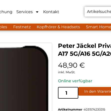
chung
Services
Kontakt
bles
Festnetz
Kopfhörer & Headsets
Smart Hom
Peter Jäckel Pri
A17 5G/A16 5G/A
48,90
€
inkl. MwSt.
Online verfügbar
In den Waren
Artikelnummer
4031574230315