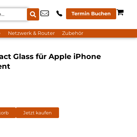
Termin Buchen
e
Netzwerk & Router
Zubehör
act Glass für Apple iPhone
ent
korb
Jetzt kaufen