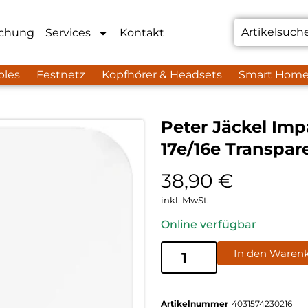
chung
Services
Kontakt
bles
Festnetz
Kopfhörer & Headsets
Smart Hom
Peter Jäckel Imp
17e/16e Transpar
38,90
€
inkl. MwSt.
Online verfügbar
In den Waren
Artikelnummer
4031574230216