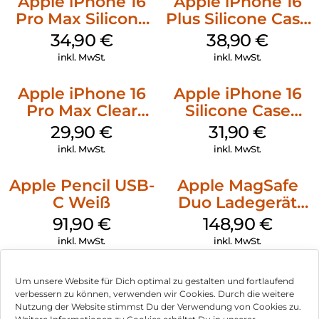
Apple iPhone 16
Apple iPhone 16
Pro Max Silicone
Plus Silicone Case
Case MagSafe
MagSafe Denim
34,90
€
38,90
€
Denim
inkl. MwSt.
inkl. MwSt.
Apple iPhone 16
Apple iPhone 16
Pro Max Clear
Silicone Case
Case MagSafe
MagSafe Fuchsia
29,90
€
31,90
€
Transparent
inkl. MwSt.
inkl. MwSt.
Apple Pencil USB-
Apple MagSafe
C Weiß
Duo Ladegerät
Weiß
91,90
€
148,90
€
inkl. MwSt.
inkl. MwSt.
Um unsere Website für Dich optimal zu gestalten und fortlaufend
verbessern zu können, verwenden wir Cookies. Durch die weitere
Nutzung der Website stimmst Du der Verwendung von Cookies zu.
Impressum