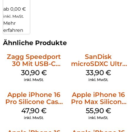
ab 0,00 €
inkl. MwSt.
Mehr
erfahren
Ähnliche Produkte
Zagg Speedport
SanDisk
30 Mit USB-C
microSDXC Ultra
Kabel Weiß
128 GB + Adapter
30,90
€
33,90
€
Mobile
inkl. MwSt.
inkl. MwSt.
Apple iPhone 16
Apple iPhone 16
Pro Silicone Case
Pro Max Silicone
MagSafe Denim
Case MagSafe
47,90
€
55,90
€
Stone Gray
inkl. MwSt.
inkl. MwSt.