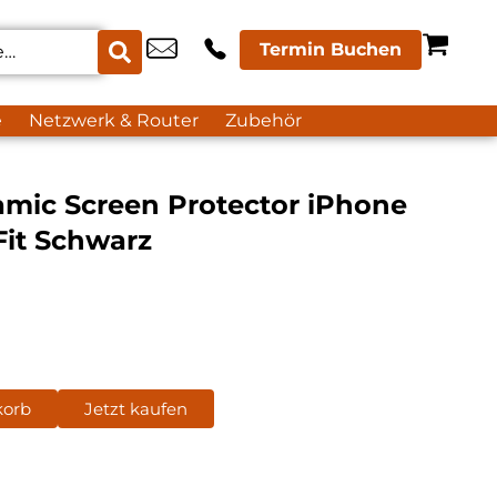
Termin Buchen
e
Netzwerk & Router
Zubehör
amic Screen Protector iPhone
Fit Schwarz
korb
Jetzt kaufen