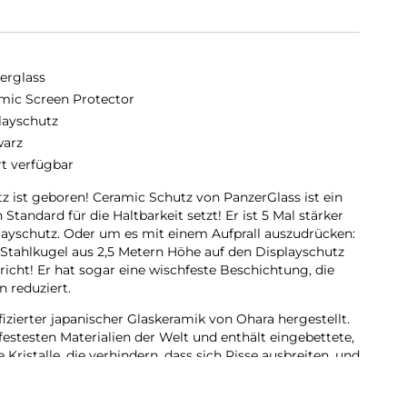
erglass
mic Screen Protector
layschutz
arz
rt verfügbar
z ist geboren! Ceramic Schutz von PanzerGlass ist ein
Standard für die Haltbarkeit setzt! Er ist 5 Mal stärker
playschutz. Oder um es mit einem Aufprall auszudrücken:
Stahlkugel aus 2,5 Metern Höhe auf den Displayschutz
bricht! Er hat sogar eine wischfeste Beschichtung, die
 reduziert.
fizierter japanischer Glaskeramik von Ohara hergestellt.
zfestesten Materialien der Welt und enthält eingebettete,
Kristalle, die verhindern, dass sich Risse ausbreiten, und
en, die mit herkömmlichem Glas nicht erreicht werden
t genug wäre, ist die Transparenz des Glases dank der