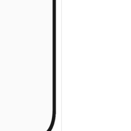
Nanokristallisationstechnolog
Mit dem beiliegenden EasyAlign
ihn noch einfacher zu machen, 
QR-Code für den schnellen Zug
denk dran: Sobald der Displays
dass dein Handy mit dem Displa
passieren, aber wenn doch, wir
geklickt hast.
Der Displayschutz ist Ultra-Wi
Handys ab und bietet einen vol
Rändern ein wenig Platz für ei
modische Hülle von CARE by P
Kameralinsen zerkratzt werden?
deinen Displayschutz und dein
P.S. Und wie alle unsere Prod
zertifizierten Verpackung gelie