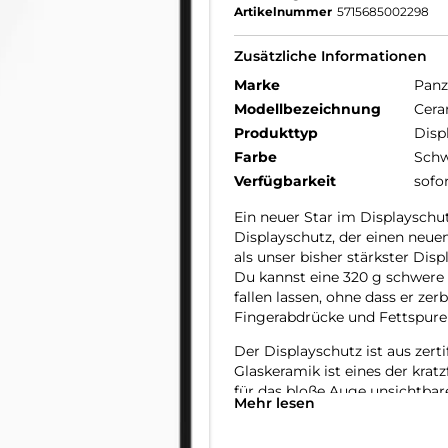
Artikelnummer
5715685002298
Zusätzliche Informationen
Marke
Panz
Modellbezeichnung
Cera
Produkttyp
Disp
Farbe
Schw
Verfügbarkeit
sofo
Ein neuer Star im Displayschut
Displayschutz, der einen neuen 
als unser bisher stärkster Dis
Du kannst eine 320 g schwere 
fallen lassen, ohne dass er zer
Fingerabdrücke und Fettspuren
Der Displayschutz ist aus zerti
Glaskeramik ist eines der krat
für das bloße Auge unsichtbare 
Mehr lesen
die eine Festigkeit ermöglich
kann. Und als ob das noch nich