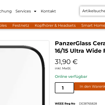
chung
Services
Kontakt
bles
Festnetz
Kopfhörer & Headsets
Smart Hom
PanzerGlass Cer
16/15 Ultra Wide 
31,90
€
inkl. MwSt.
Online verfügbar
In den Waren
WEEE Reg No
DE38765828