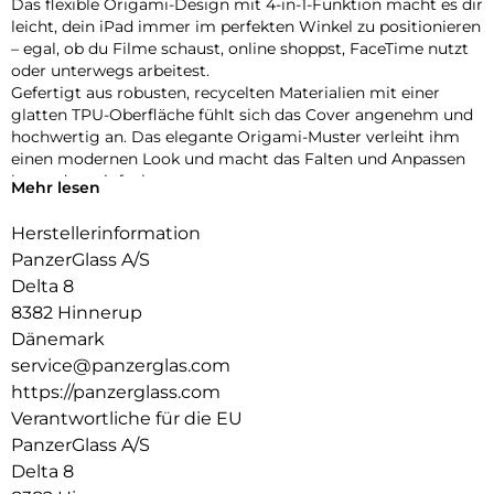
Das flexible Origami-Design mit 4-in-1-Funktion macht es dir
leicht, dein iPad immer im perfekten Winkel zu positionieren
– egal, ob du Filme schaust, online shoppst, FaceTime nutzt
oder unterwegs arbeitest.
Gefertigt aus robusten, recycelten Materialien mit einer
glatten TPU-Oberfläche fühlt sich das Cover angenehm und
hochwertig an. Das elegante Origami-Muster verleiht ihm
einen modernen Look und macht das Falten und Anpassen
besonders einfach.
Mehr lesen
Dein iPad ist rundum geschützt – vorne und hinten – mit
verstärkten Ecken, die den täglichen Stößen und
Herstellerinformation
Erschütterungen standhalten. Dank der integrierten
PanzerGlass A/S
Halterung für deinen Apple Pencil hast du ihn immer
Delta 8
griffbereit.
8382 Hinnerup
Bist du bereit, dein iPad auf das nächste Level zu bringen?
Die iPad Essential Hülle vereint Stil, Vielseitigkeit und Schutz
Dänemark
in einem cleveren Design – gemacht, um mit dir Schritt zu
service@panzerglas.com
halten, egal wohin dich der Tag führt.
https://panzerglass.com
Verantwortliche für die EU
PanzerGlass A/S
Delta 8