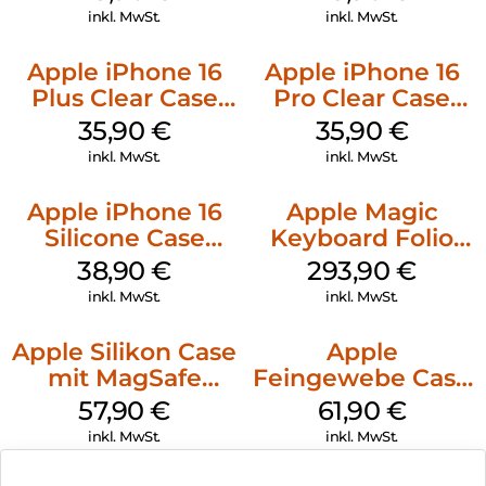
Ultramarine
inkl. MwSt.
inkl. MwSt.
Apple iPhone 16
Apple iPhone 16
Plus Clear Case
Pro Clear Case
MagSafe
MagSafe
35,90
€
35,90
€
Transparent
Transparent
inkl. MwSt.
inkl. MwSt.
Apple iPhone 16
Apple Magic
Silicone Case
Keyboard Folio
MagSafe
iPad 10.9″ (10.Gen.)
38,90
€
293,90
€
Ultramarine
Weiß
inkl. MwSt.
inkl. MwSt.
Apple Silikon Case
Apple
mit MagSafe
Feingewebe Case
iPhone 14 Pro
iPhone 15 Pro
57,90
€
61,90
€
(PRODUCT)RED
MagSafe Schwarz
inkl. MwSt.
inkl. MwSt.