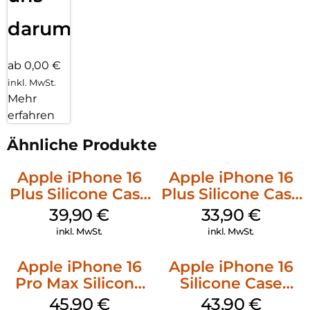
darum!
ab 0,00 €
inkl. MwSt.
Mehr
erfahren
Ähnliche Produkte
Apple iPhone 16
Apple iPhone 16
Plus Silicone Case
Plus Silicone Case
MagSafe Plum
MagSafe Lake
39,90
€
33,90
€
Green
inkl. MwSt.
inkl. MwSt.
Apple iPhone 16
Apple iPhone 16
Pro Max Silicone
Silicone Case
Case MagSafe
MagSafe Plum
45,90
€
43,90
€