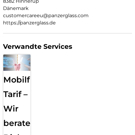
8382 Hinnerup
Dänemark
customercareeu@panzerglass.com
https://panzerglass.de
Verwandte Services
Mobilfunk
Tarif –
Wir
beraten