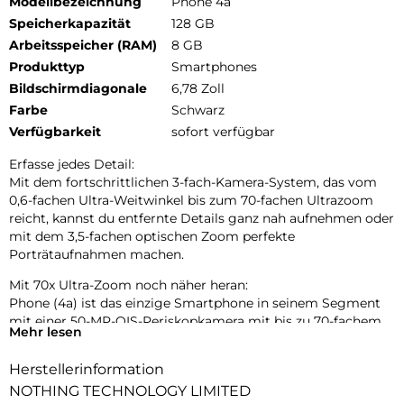
Modellbezeichnung
Phone 4a
Speicherkapazität
128 GB
Arbeitsspeicher (RAM)
8 GB
Produkttyp
Smartphones
Bildschirmdiagonale
6,78 Zoll
Farbe
Schwarz
Verfügbarkeit
sofort verfügbar
Erfasse jedes Detail:
Mit dem fortschrittlichen 3-fach-Kamera-System, das vom
0,6-fachen Ultra-Weitwinkel bis zum 70-fachen Ultrazoom
reicht, kannst du entfernte Details ganz nah aufnehmen oder
mit dem 3,5-fachen optischen Zoom perfekte
Porträtaufnahmen machen.
Mit 70x Ultra-Zoom noch näher heran:
Phone (4a) ist das einzige Smartphone in seinem Segment
mit einer 50-MP-OIS-Periskopkamera mit bis zu 70-fachem
Mehr lesen
Ultra-Zoom. Entwickelt, um Details in jeder Entfernung
einzufangen.
Herstellerinformation
Tetraprismen-Periskop-Zoom:
NOTHING TECHNOLOGY LIMITED