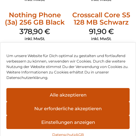
Nothing Phone
Crosscall Core S5
(3a) 256 GB Black
128 MB Schwarz
378,90
€
91,90
€
inkl. MwSt.
inkl. MwSt.
Um unsere Website für Dich optimal zu gestalten und fortlaufend
verbessern zu können, verwenden wir Cookies. Durch die weitere
Nutzung der Website stimmst Du der Verwendung von Cookies zu.
Impressum
Weitere Informationen zu Cookies erhältst Du in unserer
Datenschutzerklärung.
AGB
Datenschutz
Alle akzeptieren
Vertrag widerrufen
Nur erforderliche akzeptieren
Hinweis zur Batterieentsorgung
Einstellungen anzeigen
Newsletter
Datenschutz
AGB