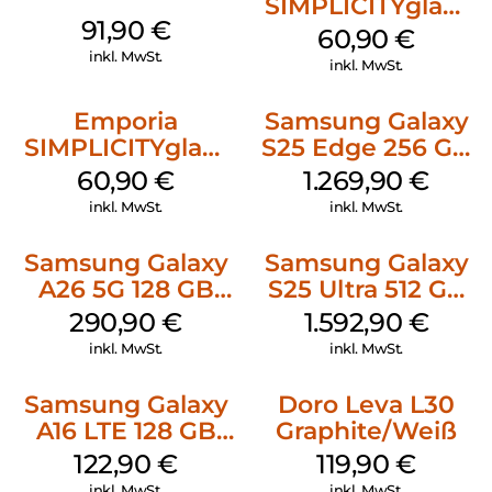
SIMPLICITYglam
91,90
€
Schwarz
60,90
€
inkl. MwSt.
inkl. MwSt.
Emporia
Samsung Galaxy
SIMPLICITYglam
S25 Edge 256 GB
Weiss
Titanium Silver
60,90
€
1.269,90
€
inkl. MwSt.
inkl. MwSt.
Samsung Galaxy
Samsung Galaxy
A26 5G 128 GB
S25 Ultra 512 GB
Mint
Titanium
290,90
€
1.592,90
€
Silverblue
inkl. MwSt.
inkl. MwSt.
Samsung Galaxy
Doro Leva L30
A16 LTE 128 GB
Graphite/Weiß
Black
122,90
€
119,90
€
inkl. MwSt.
inkl. MwSt.