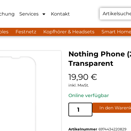
chung
Services
Kontakt
bles
Festnetz
Kopfhörer & Headsets
Smart Hom
Nothing Phone (2
Transparent
19,90
€
inkl. MwSt.
Online verfügbar
In den Waren
Artikelnummer
6974434220829