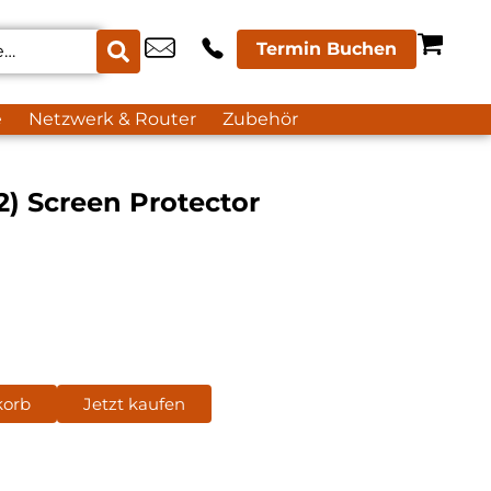
Termin Buchen
e
Netzwerk & Router
Zubehör
) Screen Protector
korb
Jetzt kaufen