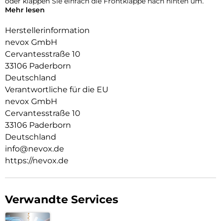
oder klappen Sie einfach die Frontklappe nach hinten um.
Mehr lesen
Durch die 2 unsichtbar integrierten Magneten wird die
Bedienung kinderleicht und die Schutzhülle öffnet sich nicht
Herstellerinformation
ungewollt.
nevox GmbH
Cervantesstraße 10
Beim Umklappen der Frontklappe wird diese ebenfalls durch
die Magneten auf der Rückseite fixiert, somit ist ein
33106 Paderborn
bequemes Telefonieren und Bedienen sichergestellt.
Deutschland
Verantwortliche für die EU
nevox GmbH
Cervantesstraße 10
33106 Paderborn
Deutschland
info@nevox.de
https://nevox.de
Verwandte Services