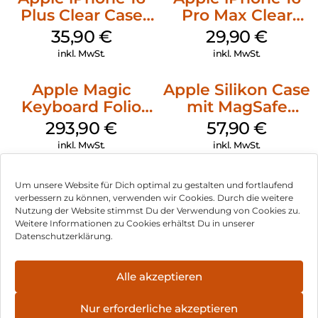
Plus Clear Case
Pro Max Clear
MagSafe
Case MagSafe
35,90
€
29,90
€
Transparent
Transparent
inkl. MwSt.
inkl. MwSt.
Apple Magic
Apple Silikon Case
Keyboard Folio
mit MagSafe
iPad 10.9″ (10.Gen.)
iPhone 14 Pro
293,90
€
57,90
€
Weiß
(PRODUCT)RED
inkl. MwSt.
inkl. MwSt.
Um unsere Website für Dich optimal zu gestalten und fortlaufend
verbessern zu können, verwenden wir Cookies. Durch die weitere
Nutzung der Website stimmst Du der Verwendung von Cookies zu.
Impressum
Weitere Informationen zu Cookies erhältst Du in unserer
Datenschutzerklärung.
AGB
Datenschutz
Alle akzeptieren
Vertrag widerrufen
Nur erforderliche akzeptieren