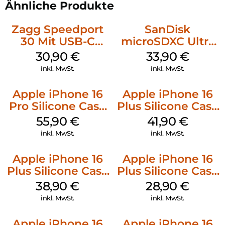
Ähnliche Produkte
Zagg Speedport
SanDisk
30 Mit USB-C
microSDXC Ultra
Kabel Weiß
128 GB + Adapter
30,90
€
33,90
€
Mobile
inkl. MwSt.
inkl. MwSt.
Apple iPhone 16
Apple iPhone 16
Pro Silicone Case
Plus Silicone Case
MagSafe Stone
MagSafe Stone
55,90
€
41,90
€
Gray
Gray
inkl. MwSt.
inkl. MwSt.
Apple iPhone 16
Apple iPhone 16
Plus Silicone Case
Plus Silicone Case
MagSafe Denim
MagSafe Black
38,90
€
28,90
€
inkl. MwSt.
inkl. MwSt.
Apple iPhone 16
Apple iPhone 16