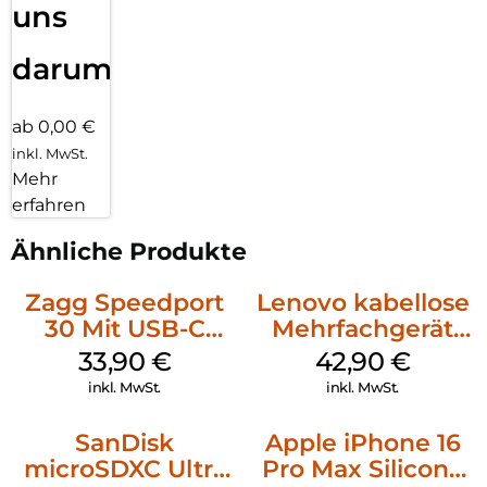
uns
darum!
ab 0,00 €
inkl. MwSt.
Mehr
erfahren
Ähnliche Produkte
Zagg Speedport
Lenovo kabellose
30 Mit USB-C
Mehrfachgerät
Kabel Weiß
Luna Grey
33,90
€
42,90
€
inkl. MwSt.
inkl. MwSt.
SanDisk
Apple iPhone 16
microSDXC Ultra
Pro Max Silicone