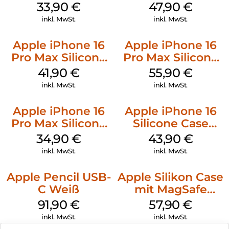
128 GB + Adapter
Case MagSafe
33,90
€
47,90
€
Mobile
Black
inkl. MwSt.
inkl. MwSt.
Apple iPhone 16
Apple iPhone 16
Pro Max Silicone
Pro Max Silicone
Case MagSafe
Case MagSafe
41,90
€
55,90
€
Ultramarine
Stone Gray
inkl. MwSt.
inkl. MwSt.
Apple iPhone 16
Apple iPhone 16
Pro Max Silicone
Silicone Case
Case MagSafe
MagSafe Plum
34,90
€
43,90
€
Denim
inkl. MwSt.
inkl. MwSt.
Apple Pencil USB-
Apple Silikon Case
C Weiß
mit MagSafe
iPhone 14 Pro
91,90
€
57,90
€
(PRODUCT)RED
inkl. MwSt.
inkl. MwSt.