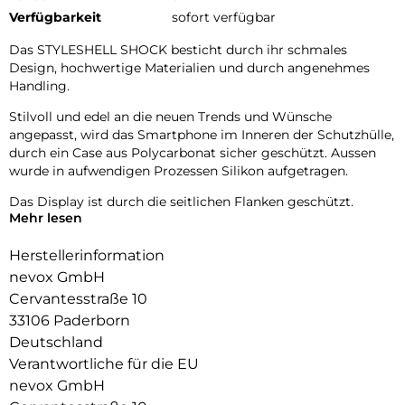
Verfügbarkeit
sofort verfügbar
Das STYLESHELL SHOCK besticht durch ihr schmales
Design, hochwertige Materialien und durch angenehmes
Handling.
Stilvoll und edel an die neuen Trends und Wünsche
angepasst, wird das Smartphone im Inneren der Schutzhülle,
durch ein Case aus Polycarbonat sicher geschützt. Aussen
wurde in aufwendigen Prozessen Silikon aufgetragen.
Das Display ist durch die seitlichen Flanken geschützt.
Mehr lesen
Im inneren der Schutzhülle wurden Mikrofaser Materialien
verwendet, dadurch wird ein zerkratzen des Smartphones
Herstellerinformation
verhindert.
nevox GmbH
Cervantesstraße 10
Die Anschlüsse, Knöpfe und Kamera bleiben voll zugänglich.
33106 Paderborn
Hochwertiges Schmutzabweisendes Silikon Material.
Deutschland
Verantwortliche für die EU
nevox GmbH